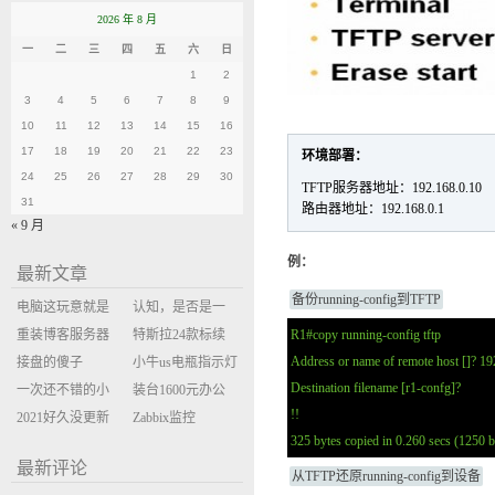
2026 年 8 月
一
二
三
四
五
六
日
1
2
3
4
5
6
7
8
9
10
11
12
13
14
15
16
17
18
19
20
21
22
23
环境部署：
24
25
26
27
28
29
30
TFTP服务器地址：192.168.0.10
31
路由器地址：192.168.0.1
« 9 月
例：
最新文章
备份running-config到TFTP
电脑这玩意就是
认知，是否是一
缝缝补补的事
重装博客服务器
座大山？当架构
特斯拉24款标续
R1#copy running-config tftp
Address or name of remote host []? 19
环境
接盘的傻子
决策变成配置清
Model Y 2万公里
小牛us电瓶指示灯
Destination filename [r1-confg]?
一次还不错的小
单比价
使用体验
闪三次不上电
装台1600元办公
!!
米售后体验
2021好久没更新
主机
Zabbix监控
325 bytes copied in 0.260 secs (1250 b
博客
oxidized备份状态
最新评论
从TFTP还原running-config到设备