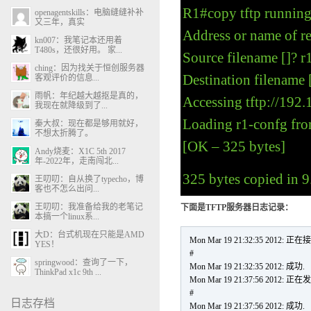
R1#copy tftp running
openagentskills：电脑缝缝补补
又三年，真实
Address or name of r
kn007：我笔记本还用着
T480s，还很好用。 家...
Source filename []? r
ching：因为找关于恒创服务器
Destination filename 
客观评价的信息...
雨帆：年纪越大越抠是真的，
Accessing tftp://192
我现在就降级到了...
Loading r1-confg from
秦大叔：现在都是够用就好，
不想太折腾了。
[OK – 325 bytes]
Andy烧麦：X1C 5th 2017
年-2022年，走南闯北...
325 bytes copied in 9
王叨叨：自从换了typecho，博
客也不怎么出问...
王叨叨：我准备给我的老笔记
下面是TFTP服务器日志记录：
本搞一个linux系...
大D：台式机现在只能是AMD
Mon Mar 19 21:32:35 2012: 正在接
YES！
#
springwood：查询了一下，
Mon Mar 19 21:32:35 2012: 成功.
ThinkPad x1c 9th ...
Mon Mar 19 21:37:56 2012: 正在发
#
日志存档
Mon Mar 19 21:37:56 2012: 成功.