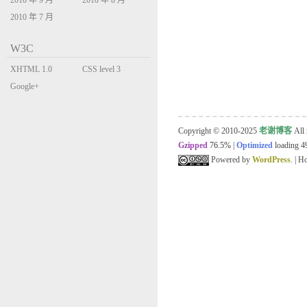
2010 年 9 月
2010 年 8 月
2010 年 7 月
W3C
XHTML 1.0
CSS level 3
Transitional
Google+
Copyright © 2010-2025
老谢博客
All 
Gzipped
76.5%
|
Optimized
loading 49
Powered by
WordPress
. | 