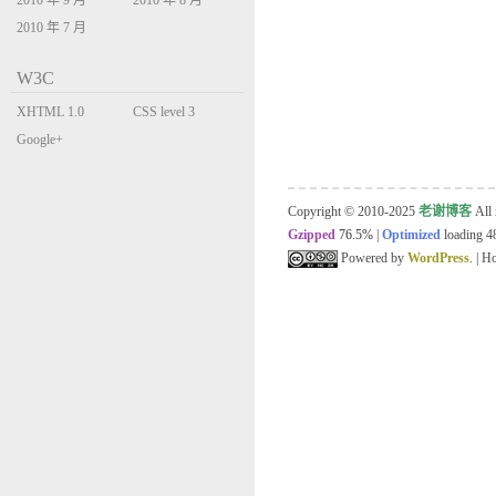
2010 年 9 月
2010 年 8 月
2010 年 7 月
W3C
XHTML 1.0
CSS level 3
Transitional
Google+
Copyright © 2010-2025
老谢博客
All 
Gzipped
76.5%
|
Optimized
loading 48
Powered by
WordPress
. | 