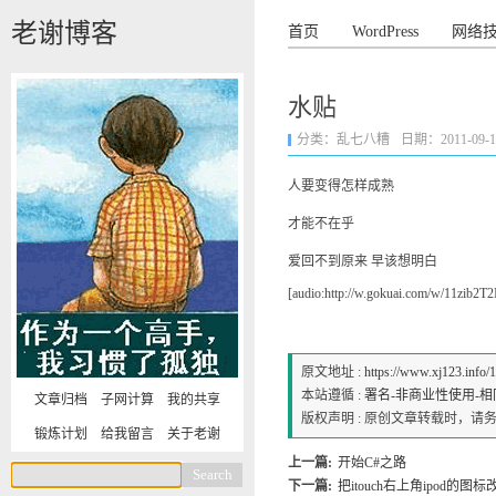
老谢博客
首页
WordPress
网络
水贴
分类：
乱七八糟
日期：2011-09-17 
人要变得怎样成熟
才能不在乎
爱回不到原来 早该想明白
[audio:http://w.gokuai.com/w/11zib2T
原文地址 :
https://www.xj123.info/
本站遵循 :
署名-非商业性使用-相同方式
文章归档
子网计算
我的共享
版权声明 : 原创文章转载时，
锻炼计划
给我留言
关于老谢
上一篇:
开始C#之路
下一篇:
把itouch右上角ipod的图标