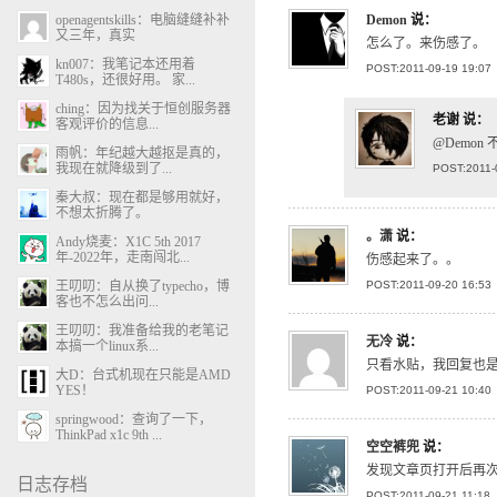
openagentskills：电脑缝缝补补
Demon
说：
又三年，真实
怎么了。来伤感了。
kn007：我笔记本还用着
POST:2011-09-19 19:07
T480s，还很好用。 家...
ching：因为找关于恒创服务器
老谢
说：
客观评价的信息...
@Demon
雨帆：年纪越大越抠是真的，
我现在就降级到了...
POST:2011-
秦大叔：现在都是够用就好，
不想太折腾了。
。潇
说：
Andy烧麦：X1C 5th 2017
年-2022年，走南闯北...
伤感起来了。。
王叨叨：自从换了typecho，博
POST:2011-09-20 16:53
客也不怎么出问...
王叨叨：我准备给我的老笔记
无冷
说：
本搞一个linux系...
只看水贴，我回复也
大D：台式机现在只能是AMD
YES！
POST:2011-09-21 10:40
springwood：查询了一下，
ThinkPad x1c 9th ...
空空裤兜
说：
发现文章页打开后再
日志存档
POST:2011-09-21 11:18