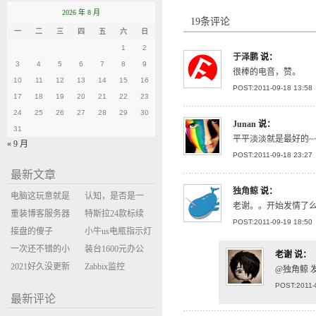
2026 年 8 月
19条评论
一
二
三
四
五
六
日
1
2
于泽鹏
说：
3
4
5
6
7
8
9
很棒的电音，赞。
10
11
12
13
14
15
16
POST:2011-09-18 13:58
17
18
19
20
21
22
23
24
25
26
27
28
29
30
Junan
说：
31
平平淡淡就是最好的~
« 9 月
POST:2011-09-18 23:27
最新文章
独角鲸
说：
电脑这玩意就是
认知，是否是一
老谢。。开始发情了
缝缝补补的事
重装博客服务器
座大山？当架构
特斯拉24款标续
POST:2011-09-19 18:50
环境
接盘的傻子
决策变成配置清
Model Y 2万公里
小牛us电瓶指示灯
一次还不错的小
单比价
使用体验
闪三次不上电
装台1600元办公
老谢
说：
米售后体验
2021好久没更新
主机
Zabbix监控
@独角鲸 发
博客
oxidized备份状态
POST:2011-
最新评论