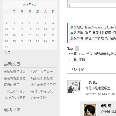
}
2026 年 8 月
}
一
二
三
四
五
六
日
1
2
3
4
5
6
7
8
9
原文地址 :
https://www.xj123.info/
10
11
12
13
14
15
16
本站遵循 :
署名-非商业性使用-相同方式
17
18
19
20
21
22
23
版权声明 : 原创文章转载时，
24
25
26
27
28
29
30
31
Tags
:
C
« 9 月
上一篇:
tracert结果中连续两跳i
下一篇:
水贴
最新文章
13条评论
电脑这玩意就是
认知，是否是一
缝缝补补的事
重装博客服务器
座大山？当架构
特斯拉24款标续
小呆
说：
环境
接盘的傻子
决策变成配置清
Model Y 2万公里
小牛us电瓶指示灯
你是不是也是学生。。
一次还不错的小
单比价
使用体验
闪三次不上电
装台1600元办公
POST:2011-09-16 21:18
米售后体验
2021好久没更新
主机
Zabbix监控
博客
oxidized备份状态
老谢
说：
最新评论
@小呆 我