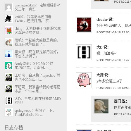
POST:2011-
openagentskills：电脑缝缝补补
又三年，真实
kn007：我笔记本还用着
clouder
说：
T480s，还很好用。 家...
对于写代码的人，我
ching：因为找关于恒创服务器
客观评价的信息...
POST:2011-09-18 13:00
雨帆：年纪越大越抠是真的，
我现在就降级到了...
大D
说：
秦大叔：现在都是够用就好，
嗯，加油哦~
不想太折腾了。
POST:2011-09-19 01:42
Andy烧麦：X1C 5th 2017
年-2022年，走南闯北...
大猪
说：
王叨叨：自从换了typecho，博
客也不怎么出问...
2年多没碰过c#了
王叨叨：我准备给我的老笔记
POST:2011-09-19 13:58
本搞一个linux系...
大D：台式机现在只能是AMD
西门
说：
YES！
同样两年都
springwood：查询了一下，
ThinkPad x1c 9th ...
POST:2011-
日志存档