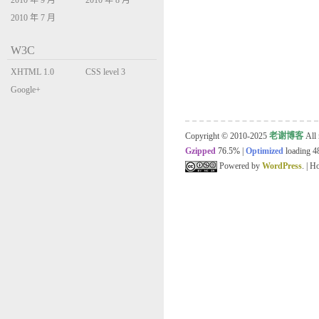
2010 年 9 月
2010 年 8 月
2010 年 7 月
W3C
XHTML 1.0
CSS level 3
Transitional
Google+
Copyright © 2010-2025
老谢博客
All 
Gzipped
76.5%
|
Optimized
loading 48
Powered by
WordPress
. | 