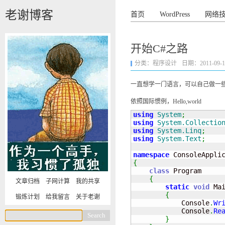
老谢博客
首页
WordPress
网络
开始C#之路
分类：
程序设计
日期：2011-09-16 
一直想学一门语言，可以自己做一
依照国际惯例，Hello,world
using
System
;
using
System.Collectio
using
System.Linq
;
using
System.Text
;
namespace
{
class
 Program

{
文章归档
子网计算
我的共享
static
void
 Ma
{
锻炼计划
给我留言
关于老谢
            Console
.
Wr
            Console
.
Re
}