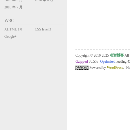
2010 年 9 月
2010 年 8 月
2010 年 7 月
W3C
XHTML 1.0
CSS level 3
Transitional
Google+
Copyright © 2010-2025
老谢博客
All 
Gzipped
76.5%
|
Optimized
loading 43
Powered by
WordPress
. | 