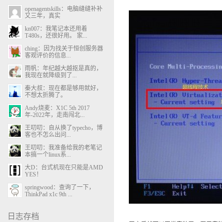
openagentskills：电脑缝缝补补
又三年，真实
kn007：我笔记本还用着
T480s，还很好用。 家...
ching：因为找关于恒创服务器
客观评价的信息...
雨帆：年纪越大越抠是真的，
我现在就降级到了...
秦大叔：现在都是够用就好，
不想太折腾了。
Andy烧麦：X1C 5th 2017
年-2022年，走南闯北...
王叨叨：自从换了typecho，博
客也不怎么出问...
王叨叨：我准备给我的老笔记
本搞一个linux系...
大D：台式机现在只能是AMD
YES！
springwood：查询了一下，
ThinkPad x1c 9th ...
日志存档