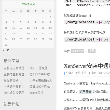
263
|
 c9676696-
3430
-39
2026 年 8 月
302
|
 5aa05c58-6e72-
95
一
二
三
四
五
六
日
然后摧毁该domain_id
1
2
[
root
@
localhost ~
]
# /o
3
4
5
6
7
8
9
10
11
12
13
14
15
16
最后强制关机后再启动即可恢复
17
18
19
20
21
22
23
[
root
@
localhost ~
]
# xe
24
25
26
27
28
29
30
31
« 9 月
Tags:
xenserver
,
挂起
最新文章
XenServer安装
电脑这玩意就是
认知，是否是一
分类：
运维技术
日期：2012-05-02 
缝缝补补的事
重装博客服务器
座大山？当架构
特斯拉24款标续
环境
接盘的傻子
决策变成配置清
Model Y 2万公里
小牛us电瓶指示灯
XenServer下载地址：
http://www.citr
一次还不错的小
单比价
使用体验
闪三次不上电
装台1600元办公
首先感谢：
销声匿迹
提供的帮助。
米售后体验
2021好久没更新
主机
Zabbix监控
博客
oxidized备份状态
安装XenServer需要CPU支持
最新评论
我使用VM安装的时候，总是无法进入