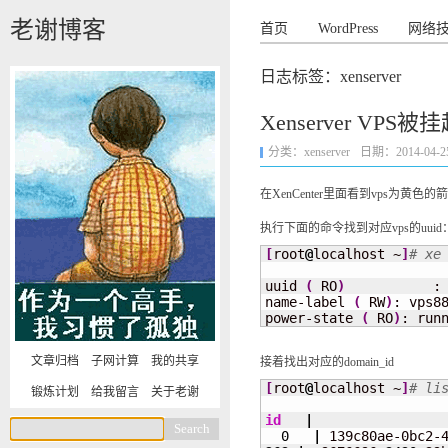
老谢博客
首页
WordPress
网络
日志标签：xenserver
Xenserver VP
分类：
xenserver
日期：2014-04-25 
在XenCenter里面看到vps
执行下面的命令找到对应vps的uuid
[
root
@
localhost ~
]
# xe
uuid 
(
 RO
)
           :
name-label 
(
 RW
)
: vps88
power-state 
(
 RO
)
: run
文章归档
子网计算
我的共享
接着找出对应的domain_id
[
root
@
localhost ~
]
# l
锻炼计划
给我留言
关于老谢
id
|
                
0
|
 139c80ae-0bc2-