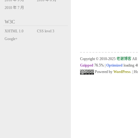
2010 年 9 月
2010 年 8 月
2010 年 7 月
W3C
XHTML 1.0
CSS level 3
Transitional
Google+
Copyright © 2010-2025
老谢博客
All 
Gzipped
76.5%
|
Optimized
loading 40
Powered by
WordPress
. | 