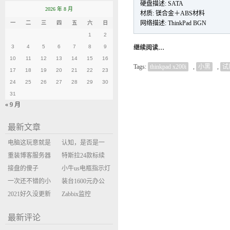
硬盘描述: SATA
2026 年 8 月
材质: 镁合金＋ABS材料
网络描述: ThinkPad BGN
一
二
三
四
五
六
日
1
2
3
4
5
6
7
8
9
继续阅读…
10
11
12
13
14
15
16
Tags:
thinkpad x200i
,
小黑
,
试
17
18
19
20
21
22
23
24
25
26
27
28
29
30
31
« 9 月
最新文章
电脑这玩意就是
认知，是否是一
缝缝补补的事
重装博客服务器
座大山？当架构
特斯拉24款标续
环境
接盘的傻子
决策变成配置清
Model Y 2万公里
小牛us电瓶指示灯
一次还不错的小
单比价
使用体验
闪三次不上电
装台1600元办公
米售后体验
2021好久没更新
主机
Zabbix监控
博客
oxidized备份状态
最新评论