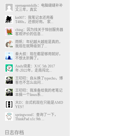
openagentskills：电脑缝缝补补
又三年，真实
kn007：我笔记本还用着
T480s，还很好用。 家...
ching：因为找关于恒创服务器
客观评价的信息...
雨帆：年纪越大越抠是真的，
我现在就降级到了...
秦大叔：现在都是够用就好，
不想太折腾了。
Andy烧麦：X1C 5th 2017
年-2022年，走南闯北...
王叨叨：自从换了typecho，博
客也不怎么出问...
王叨叨：我准备给我的老笔记
本搞一个linux系...
大D：台式机现在只能是AMD
YES！
springwood：查询了一下，
ThinkPad x1c 9th ...
日志存档