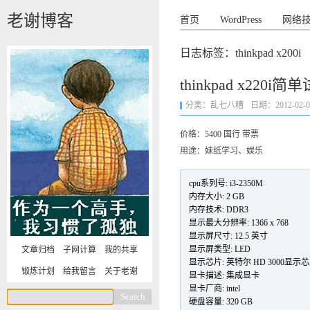
老谢博客
首页
WordPress
网络
日志标签：thinkpad x200i
thinkpad x220i简
分类：
乱七八糟
日期：2012-02-07 
价格：5400 国行 带票
用途：妹纸学习、娱乐
cpu系列号: i3-2350M
内存大小: 2 GB
内存技术: DDR3
显示最大分辨率: 1366 x 768
显示屏尺寸: 12.5 英寸
显示屏类型: LED
文章归档
子网计算
我的共享
显示芯片: 英特尔 HD 3000显示
锻炼计划
给我留言
关于老谢
显卡描述: 集成显卡
显卡厂商: intel
硬盘容量: 320 GB