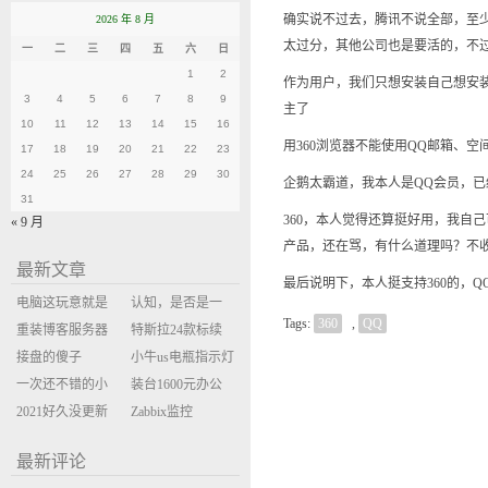
确实说不过去，腾讯不说全部，至
2026 年 8 月
太过分，其他公司也是要活的，不
一
二
三
四
五
六
日
1
2
作为用户，我们只想安装自己想安装
3
4
5
6
7
8
9
主了
10
11
12
13
14
15
16
用360浏览器不能使用QQ邮箱、空
17
18
19
20
21
22
23
24
25
26
27
28
29
30
企鹅太霸道，我本人是QQ会员，已经
31
360，本人觉得还算挺好用，我自
« 9 月
产品，还在骂，有什么道理吗？不
最新文章
最后说明下，本人挺支持360的，
电脑这玩意就是
认知，是否是一
Tags:
360
,
QQ
缝缝补补的事
重装博客服务器
座大山？当架构
特斯拉24款标续
环境
接盘的傻子
决策变成配置清
Model Y 2万公里
小牛us电瓶指示灯
一次还不错的小
单比价
使用体验
闪三次不上电
装台1600元办公
米售后体验
2021好久没更新
主机
Zabbix监控
博客
oxidized备份状态
最新评论