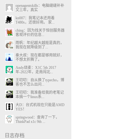
openagentskills：电脑缝缝补补
又三年，真实
kn007：我笔记本还用着
T480s，还很好用。 家...
ching：因为找关于恒创服务器
客观评价的信息...
雨帆：年纪越大越抠是真的，
我现在就降级到了...
秦大叔：现在都是够用就好，
不想太折腾了。
Andy烧麦：X1C 5th 2017
年-2022年，走南闯北...
王叨叨：自从换了typecho，博
客也不怎么出问...
王叨叨：我准备给我的老笔记
本搞一个linux系...
大D：台式机现在只能是AMD
YES！
springwood：查询了一下，
ThinkPad x1c 9th ...
日志存档