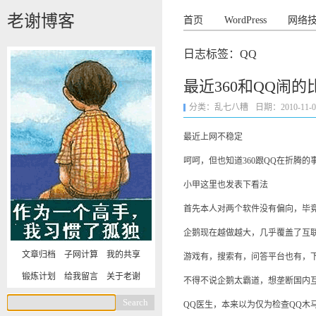
老谢博客
首页
WordPress
网络
日志标签：QQ
最近360和QQ闹的
分类：
乱七八糟
日期：2010-11-06 
最近上网不稳定
呵呵，但也知道360跟QQ在折腾
小甲这里也发表下看法
首先本人对两个软件没有偏向，毕竟
企鹅现在越做越大，几乎覆盖了互
文章归档
子网计算
我的共享
游戏有，搜索有，问答平台也有，下
锻炼计划
给我留言
关于老谢
不得不说企鹅太霸道，想垄断国内
QQ医生，本来以为仅为检查QQ木