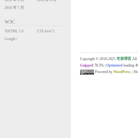
2010 年 9 月
2010 年 8 月
2010 年 7 月
W3C
XHTML 1.0
CSS level 3
Transitional
Google+
Copyright © 2010-2025
老谢博客
All 
Gzipped
76.5%
|
Optimized
loading 40
Powered by
WordPress
. | 