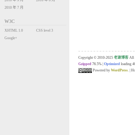
2010 年 9 月
2010 年 8 月
2010 年 7 月
W3C
XHTML 1.0
CSS level 3
Transitional
Google+
Copyright © 2010-2025
老谢博客
All 
Gzipped
76.5%
|
Optimized
loading 40
Powered by
WordPress
. | 