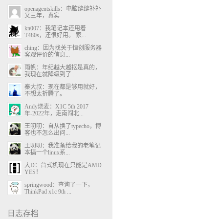
openagentskills：电脑缝缝补补
又三年，真实
kn007：我笔记本还用着
T480s，还很好用。 家...
ching：因为找关于恒创服务器
客观评价的信息...
雨帆：年纪越大越抠是真的，
我现在就降级到了...
秦大叔：现在都是够用就好，
不想太折腾了。
Andy烧麦：X1C 5th 2017
年-2022年，走南闯北...
王叨叨：自从换了typecho，博
客也不怎么出问...
王叨叨：我准备给我的老笔记
本搞一个linux系...
大D：台式机现在只能是AMD
YES！
springwood：查询了一下，
ThinkPad x1c 9th ...
日志存档