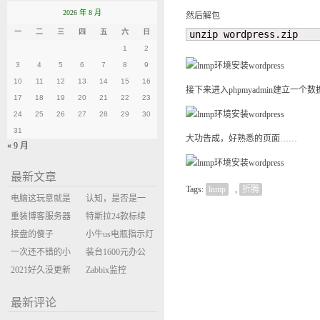
2026 年 8 月
然后解包
一
二
三
四
五
六
日
unzip wordpress.zip
1
2
3
4
5
6
7
8
9
10
11
12
13
14
15
16
接下来进入phpmyadmin建立一个
17
18
19
20
21
22
23
24
25
26
27
28
29
30
31
大功告成，好熟悉的页面……
« 9 月
最新文章
Tags:
lnmp
,
折腾
电脑这玩意就是
认知，是否是一
缝缝补补的事
重装博客服务器
座大山？当架构
特斯拉24款标续
环境
接盘的傻子
决策变成配置清
Model Y 2万公里
小牛us电瓶指示灯
一次还不错的小
单比价
使用体验
闪三次不上电
装台1600元办公
米售后体验
2021好久没更新
主机
Zabbix监控
博客
oxidized备份状态
最新评论