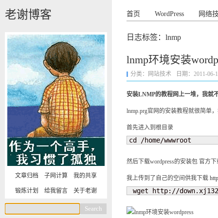
老谢博客
首页
WordPress
网络
日志标签：lnmp
lnmp环境安装wordpr
分类：
网站技术
日期：2011-06-14 
安装LNMP的教程网上一堆，我就
lnmp.prg官网的安装教程就很简
首先进入到根目录
cd /home/wwwroot
然后下载wordpress的安装包 官方
文章归档
子网计算
我的共享
我上传到了自己的空间供我下载
htt
 wget http://down.xj13
锻炼计划
给我留言
关于老谢