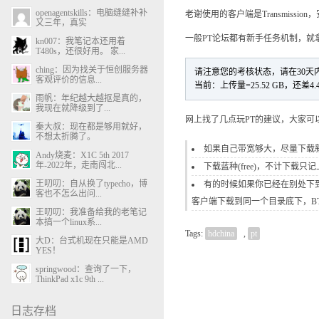
openagentskills：电脑缝缝补补
老谢使用的客户端是Transmissi
又三年，真实
一般PT论坛都有新手任务机制，就拿
kn007：我笔记本还用着
T480s，还很好用。 家...
ching：因为找关于恒创服务器
请注意您的考核状态，请在30
客观评价的信息...
当前：上传量=25.52 GB，还差4.
雨帆：年纪越大越抠是真的，
我现在就降级到了...
网上找了几点玩PT的建议，大家可
秦大叔：现在都是够用就好，
不想太折腾了。
如果自己带宽够大，尽量下载
Andy烧麦：X1C 5th 2017
年-2022年，走南闯北...
下载蓝种(free)，不计下载
王叨叨：自从换了typecho，博
有的时候如果你已经在别处下到
客也不怎么出问...
客户端下载到同一个目录底下，B
王叨叨：我准备给我的老笔记
本搞一个linux系...
Tags:
hdchina
,
pt
大D：台式机现在只能是AMD
YES！
springwood：查询了一下，
ThinkPad x1c 9th ...
日志存档