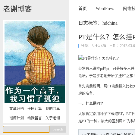
老谢博客
首页
WordPress
网络
日志标签：hdchina
PT是什么？怎么挂
分类：
乱七八糟
日期：2012-03-07 
经常有人说挂pt挂pt，可是好多人
论坛，于是乎老谢开始了挂PT之旅
首先需要说明，玩PT需要投入比较
虐的准备。
一、什么是PT？
文章归档
子网计算
我的共享
大家肯定都用种子下载过BT，BT下载的
锻炼计划
给我留言
关于老谢
是BT的一种，最大的区别即PT为