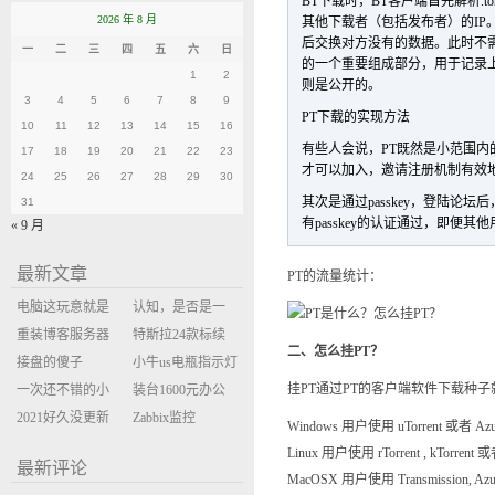
BT下载时，BT客户端首先解析.tor
2026 年 8 月
其他下载者（包括发布者）的IP。
后交换对方没有的数据。此时不需
一
二
三
四
五
六
日
的一个重要组成部分，用于记录上下载
1
2
则是公开的。
3
4
5
6
7
8
9
PT下载的实现方法
10
11
12
13
14
15
16
有些人会说，PT既然是小范围
17
18
19
20
21
22
23
才可以加入，邀请注册机制有效
24
25
26
27
28
29
30
其次是通过passkey，登陆论坛
31
有passkey的认证通过，即便
« 9 月
最新文章
PT的流量统计：
电脑这玩意就是
认知，是否是一
缝缝补补的事
重装博客服务器
座大山？当架构
特斯拉24款标续
二、怎么挂PT？
环境
接盘的傻子
决策变成配置清
Model Y 2万公里
小牛us电瓶指示灯
挂PT通过PT的客户端软件下载种
一次还不错的小
单比价
使用体验
闪三次不上电
装台1600元办公
米售后体验
2021好久没更新
主机
Zabbix监控
Windows 用户使用 uTorrent 或者 Azu
博客
oxidized备份状态
Linux 用户使用 rTorrent , kTorrent 或者
最新评论
MacOSX 用户使用 Transmission, Azu