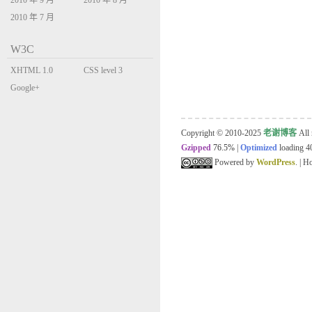
2010 年 9 月
2010 年 8 月
2010 年 7 月
W3C
XHTML 1.0
CSS level 3
Transitional
Google+
Copyright © 2010-2025
老谢博客
All 
Gzipped
76.5%
|
Optimized
loading 40
Powered by
WordPress
. | 