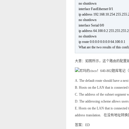
no shutdown
interface FastEthernet 0/1
ip address 192.168.10.254 255.255.
no shutdown
interface Serial 0/0
ip address 64.100.0.2 255.255.255.
no shutdown
ip route 0.0.0.0 0.0.0.0 64.100.0.1
What are the two results of this con
大意：如图所示，这个路由的配置
A. The default route should hav
B. Hosts on the LAN that is conn
C. The address of the subne
D. The addressing scheme all
E. Hosts on the LAN that is connected to
address translation. 在没
答案：ED