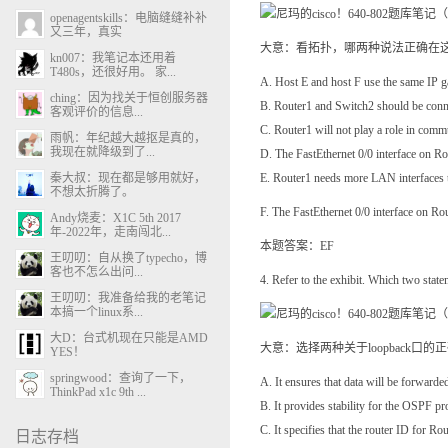
openagentskills：电脑缝缝补补
又三年，真实
大意：看拓扑，哪两种说法正确在这个
kn007：我笔记本还用着
T480s，还很好用。 家...
A. Host E and host F use the 
ching：因为找关于恒创服务器
B. Router1 and Switch2 should 
客观评价的信息...
C. Router1 will not play a rol
雨帆：年纪越大越抠是真的，
我现在就降级到了...
D. The FastEthernet 0/0 interfac
秦大叔：现在都是够用就好，
E. Router1 needs more LAN in
不想太折腾了。
F. The FastEthernet 0/0 interface 
Andy烧麦：X1C 5th 2017
年-2022年，走南闯北...
本题答案：EF
王叨叨：自从换了typecho，博
客也不怎么出问...
4. Refer to the exhibit. Which two stat
王叨叨：我准备给我的老笔记
本搞一个linux系...
大D：台式机现在只能是AMD
大意：选择两种关于loopback口的
YES！
springwood：查询了一下，
A. It ensures that data will be
ThinkPad x1c 9th ...
B. It provides stability for th
C. It specifies that the router ID 
日志存档