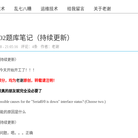
技术
乱七八糟
运维技术
给我留言
关于老谢
0-802题库笔记（持续更新）
- 21:05:16
评论：
4条
作者：老谢
，今天开始开工了！！！
部分，均为
老谢
原创，转载请注明！
较真的朋友就完全没必要了
ossible causes for the "Serial0/0 is down" interface status? (Choose two.)
可能的原因是什么
s. 第一层有问题，嗯。。。正确