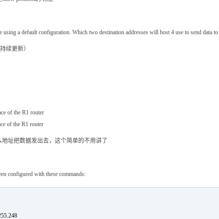
re using a default configuration. Which two destination addresses will host 4 use to send data t
ce of the R1 router
ce of the R1 router
么地址把数据发出去，这个简单的不用讲了
 been configured with these commands:
255.248