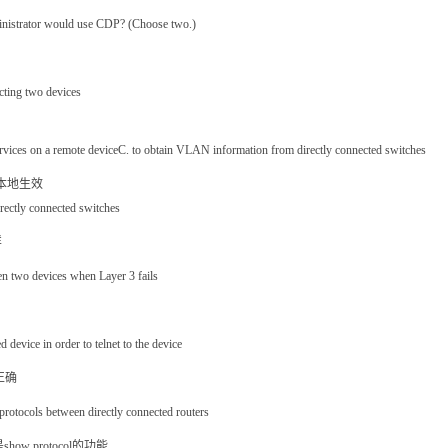
inistrator would use CDP? (Choose two.)
ecting two devices
services on a remote deviceC. to obtain VLAN information from directly connected switches
是本地生效
rectly connected switches
样
en two devices when Layer 3 fails
d device in order to telnet to the device
正确
g protocols between directly connected routers
 protocol的功能