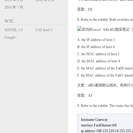
2010 年 9 月
2010 年 8 月
2010 年 7 月
答案：DE
8. Refer to the exhibit. Both switches a
W3C
XHTML 1.0
CSS level 3
Transitional
Google+
A. the IP address of host 1
B. the IP address of host 4
C. the MAC address of host 1
D. the MAC address of host 4
E. the MAC address of the Fa0/0 interfa
F. the MAC address of the Fa0/1 interfa
大意：4和1都用默认网关，将用什
答案：AF
9. Refer to the exhibit. The router has
hostname Gateway
interface FastEthernet 0/0
ip address 198.133.219.14 255.255.