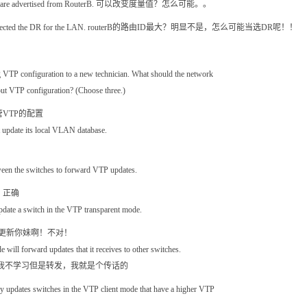
utes that are advertised from RouterB. 可以改变度量值？怎么可能。。
should be elected the DR for the LAN. routerB的路由ID最大？明显不是，怎么可能当选DR呢！！
ng VTP configuration to a new technician. What should the network
bout VTP configuration? (Choose three.)
VTP的配置
 update its local VLAN database.
ween the switches to forward VTP updates.
，正确
date a switch in the VTP transparent mode.
r还更新你妹啊！不对！
 will forward updates that it receives to other switches.
，我不学习但是转发，我就是个传话的
y updates switches in the VTP client mode that have a higher VTP