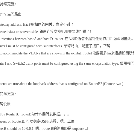
vlan间路由
same IP gateway address. E去F用相同的网关，肯定不对了
be connected via a crossover cable. 路由连接交换机用交叉线？错了！
e in communications between host A and host D. router1在A和D通信不起到任何作用？怎么可能
e on Router1 must be configured with subinterfaces. 单臂路由，配置子接口，正确
terfaces to accommodate the VLANs that are shown in the exhibit. r
on Router1 and Switch2 trunk ports must be configured using the same encapsulation 
ements are true about the loopback address that is configured on RouterB? (Choose two.)
正确说法
 forwarded by RouterB. routerB为什么要转发数据。。。
e OSPF process on RouterB. 可以稳定OSPF进程，嗯，正确
for RouterB should be 10.0.0.1. 嗯，routerB的路由ID是loopback口