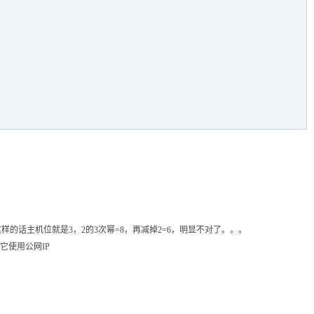
个子网支持超过7个服务器，/29 这样的话主机位就是3，2的3次幂=8，再减掉2=6，明显不对了。。。
。正确，它使用公网IP