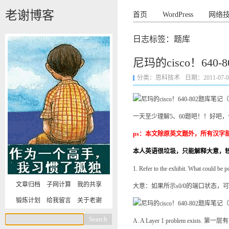
老谢博客
首页
WordPress
网络
日志标签：题库
尼玛的cisco！64
分类：
思科技术
日期：2011-07-08 
一天至少理解5、60题吧！！好吧
ps：本文除原英文题外，所有汉字
本人英语很垃圾，只能解释大意，
1. Refer to the exhibit. What could be p
文章归档
子网计算
我的共享
大意：如果所示s0/0的端口状态，
锻炼计划
给我留言
关于老谢
A. A Layer 1 problem exist