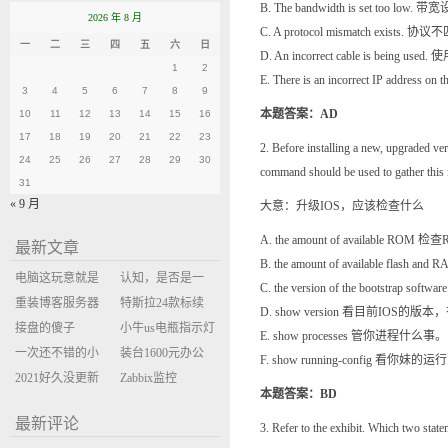
B. The bandwidth is set too 
2026 年 8 月
C. A protocol mismatch exis
一
二
三
四
五
六
日
D. An incorrect cable is be
1
2
E. There is an incorrect IP addres
3
4
5
6
7
8
9
本题答案：AD
10
11
12
13
14
15
16
17
18
19
20
21
22
23
2. Before installing a new, upgraded ve
24
25
26
27
28
29
30
command should be used to gather this
31
« 9 月
大意：升级IOS，应该检查什么
A. the amount of available R
最新文章
B. the amount of available flas
电脑这玩意就是
认知，是否是一
C. the version of the bootstrap so
缝缝补补的事
重装博客服务器
座大山？当架构
特斯拉24款标续
D. show version 看目前IOS的
环境
接盘的傻子
决策变成配置清
Model Y 2万公里
小牛us电瓶指示灯
E. show processes 管你进程什么事。
一次还不错的小
单比价
使用体验
闪三次不上电
装台1600元办公
F. show running-config 看你妹
米售后体验
2021好久没更新
主机
Zabbix监控
本题答案：BD
博客
oxidized备份状态
最新评论
3. Refer to the exhibit. Which two stat