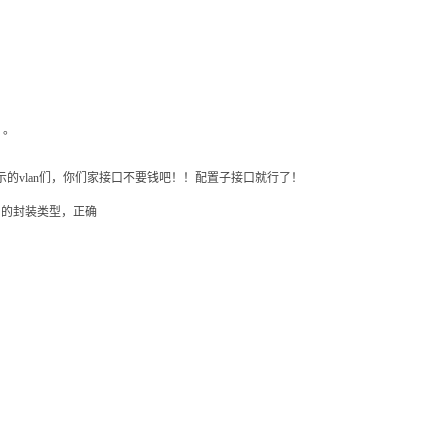
呢。。
oute1需要更多lan来连接如图所示的vlan们，你们家接口不要钱吧！！配置子接口就行了！
type. 使用相同的封装类型，正确