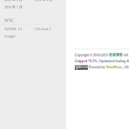
2010 年 9 月
2010 年 8 月
2010 年 7 月
W3C
XHTML 1.0
CSS level 3
Transitional
Google+
Copyright © 2010-2025
老谢博客
All 
Gzipped
76.5%
|
Optimized
loading 40
Powered by
WordPress
. | 