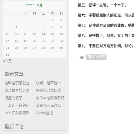
第五：记得一支笔，一个本子。
2026 年 8 月
一
二
三
四
五
六
日
第六：不要反驳别人的观点，可以尝试使
1
2
第七：记住对方公司的营业额，销
3
4
5
6
7
8
9
10
11
12
13
14
15
16
第八：记得握手，但是，女士的手
17
18
19
20
21
22
23
第九：不要在对方地方抽烟，讨论
24
25
26
27
28
29
30
31
Tags:
面试的细节
« 9 月
最新文章
电脑这玩意就是
认知，是否是一
缝缝补补的事
重装博客服务器
座大山？当架构
特斯拉24款标续
环境
接盘的傻子
决策变成配置清
Model Y 2万公里
小牛us电瓶指示灯
一次还不错的小
单比价
使用体验
闪三次不上电
装台1600元办公
米售后体验
2021好久没更新
主机
Zabbix监控
博客
oxidized备份状态
最新评论