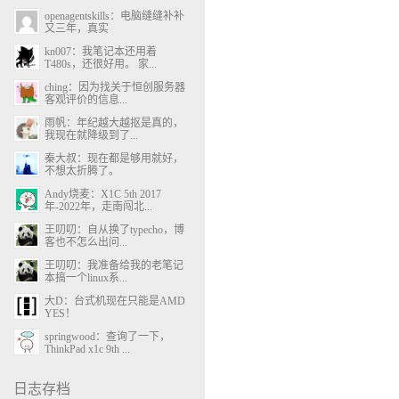
openagentskills：电脑缝缝补补
又三年，真实
kn007：我笔记本还用着
T480s，还很好用。 家...
ching：因为找关于恒创服务器
客观评价的信息...
雨帆：年纪越大越抠是真的，
我现在就降级到了...
秦大叔：现在都是够用就好，
不想太折腾了。
Andy烧麦：X1C 5th 2017
年-2022年，走南闯北...
王叨叨：自从换了typecho，博
客也不怎么出问...
王叨叨：我准备给我的老笔记
本搞一个linux系...
大D：台式机现在只能是AMD
YES！
springwood：查询了一下，
ThinkPad x1c 9th ...
日志存档