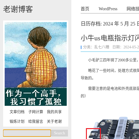
老谢博客
首页
WordPress
网络
日历存档:
2024 年 5 月 25 
小牛us电瓶指示灯
分类：
乱七八糟
日期：2024-05-25 
小毛驴三四年骑了2000多公里，
略花了一些时间，处理方式很简单
导致的。
需要注意的是电池和外壳底部是用
的）
文章归档
子网计算
我的共享
锻炼计划
给我留言
关于老谢