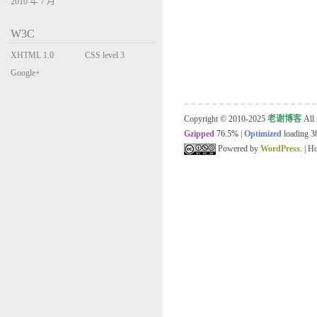
2010 年 7 月
W3C
XHTML 1.0
CSS level 3
Transitional
Google+
Copyright © 2010-2025
老谢博客
All 
Gzipped
76.5%
|
Optimized
loading 38
Powered by
WordPress
. | 