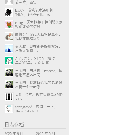
又三年，真实
kn007：我笔记本还用着
T480s，还很好用。 家...
ching：因为找关于恒创服务器
客观评价的信息...
雨帆：年纪越大越抠是真的，
我现在就降级到了...
秦大叔：现在都是够用就好，
不想太折腾了。
Andy烧麦：X1C 5th 2017
年-2022年，走南闯北...
王叨叨：自从换了typecho，博
客也不怎么出问...
王叨叨：我准备给我的老笔记
本搞一个linux系...
大D：台式机现在只能是AMD
YES！
springwood：查询了一下，
ThinkPad x1c 9th ...
日志存档
2025 年 9 月
2025 年 5 月