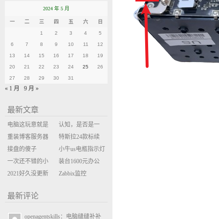
2024 年 5 月
一
二
三
四
五
六
日
1
2
3
4
5
6
7
8
9
10
11
12
13
14
15
16
17
18
19
20
21
22
23
24
25
26
27
28
29
30
31
« 1 月
9 月 »
最新文章
电脑这玩意就是
认知，是否是一
缝缝补补的事
重装博客服务器
座大山？当架构
特斯拉24款标续
环境
接盘的傻子
决策变成配置清
Model Y 2万公里
小牛us电瓶指示灯
一次还不错的小
单比价
使用体验
闪三次不上电
装台1600元办公
米售后体验
2021好久没更新
主机
Zabbix监控
博客
oxidized备份状态
最新评论
openagentskills：电脑缝缝补补