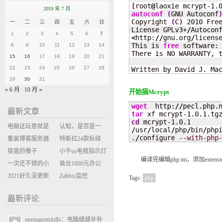
[
root
@
laoxie mcrypt-1.
2019 年 7 月
autoconf
(
GNU Autoconf
Copyright 
(
C
)
2010
 Free
一
二
三
四
五
六
日
License GPLv3+
/
Autocon
1
2
3
4
5
6
7
<
http:
//
gnu.org
/
licens
This is 
free
 software:
8
9
10
11
12
13
14
There is NO WARRANTY, t
15
16
17
18
19
20
21
22
23
24
25
26
27
28
Written by David J. Ma
29
30
31
« 6 月
10 月 »
开始搞Mcrypt
wget
  http:
//
pecl.php.
最新文章
tar
cd
电脑这玩意就是
认知，是否是一
/
usr
/
local
/
php
/
bin
/
phpi
.
/
configure 
--with-php
缝缝补补的事
重装博客服务器
座大山？当架构
特斯拉24款标续
环境
接盘的傻子
决策变成配置清
Model Y 2万公里
小牛us电瓶指示灯
编译完编辑php.ini，添加extensio
一次还不错的小
单比价
使用体验
闪三次不上电
装台1600元办公
米售后体验
2021好久没更新
主机
Zabbix监控
Tags:
php
博客
oxidized备份状态
最新评论
openagentskills：电脑缝缝补补