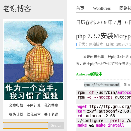
老谢博客
首页
WordPress
网络
日历存档:
2019 年 7 月 16 
php 7.3.7安装Mcry
分类：
网站技术
日期：2019-07-16 
又是闲来无事，把php 5.x升到了7.
索，由于php7已经将此扩展移除到p
Autoconf的版本
rpm -qf /usr/bin/autoconf
，如果
rpm 
-qf
/
usr
/
bin
/
autoc
rpm 
-e
--nodeps
 autoco
文章归档
子网计算
我的共享
wget
 ftp:
//
ftp.gnu.org
tar
 zxvf autoconf-
2.68
锻炼计划
给我留言
关于老谢
cd
 autoconf-
2.68
.
/
configure 
--prefix
=
/
make
&&
make
install