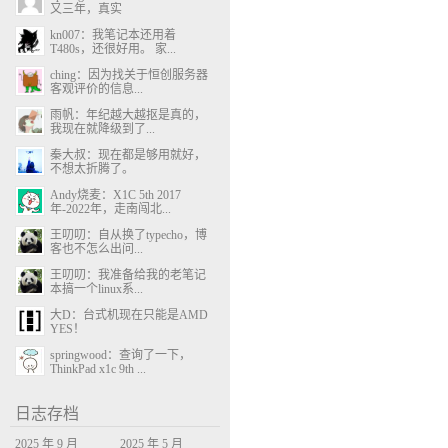
又三年，真实
kn007：我笔记本还用着
T480s，还很好用。 家...
ching：因为找关于恒创服务器
客观评价的信息...
雨帆：年纪越大越抠是真的，
我现在就降级到了...
秦大叔：现在都是够用就好，
不想太折腾了。
Andy烧麦：X1C 5th 2017
年-2022年，走南闯北...
王叨叨：自从换了typecho，博
客也不怎么出问...
王叨叨：我准备给我的老笔记
本搞一个linux系...
大D：台式机现在只能是AMD
YES！
springwood：查询了一下，
ThinkPad x1c 9th ...
日志存档
2025 年 9 月
2025 年 5 月