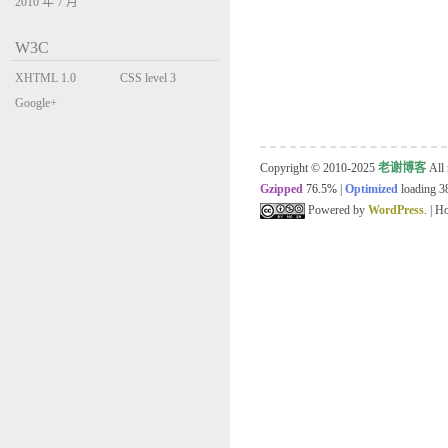
2010 年 7 月
W3C
XHTML 1.0
CSS level 3
Transitional
Google+
Copyright © 2010-2025
老谢博客
All 
Gzipped
76.5%
|
Optimized
loading 38
Powered by
WordPress
. | 