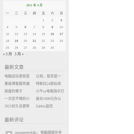
2011 年 4 月
一
二
三
四
五
六
日
1
2
3
4
5
6
7
8
9
10
11
12
13
14
15
16
17
18
19
20
21
22
23
24
25
26
27
28
29
30
« 3 月
5 月 »
最新文章
电脑这玩意就是
认知，是否是一
缝缝补补的事
重装博客服务器
座大山？当架构
特斯拉24款标续
环境
接盘的傻子
决策变成配置清
Model Y 2万公里
小牛us电瓶指示灯
一次还不错的小
单比价
使用体验
闪三次不上电
装台1600元办公
米售后体验
2021好久没更新
主机
Zabbix监控
博客
oxidized备份状态
最新评论
openagentskills：电脑缝缝补补