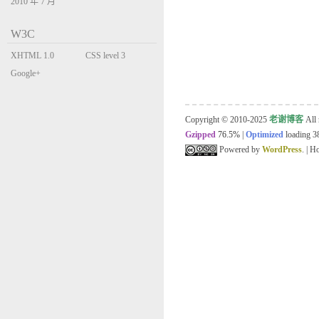
2010 年 7 月
W3C
XHTML 1.0
CSS level 3
Transitional
Google+
Copyright © 2010-2025
老谢博客
All 
Gzipped
76.5%
|
Optimized
loading 38
Powered by
WordPress
. | 