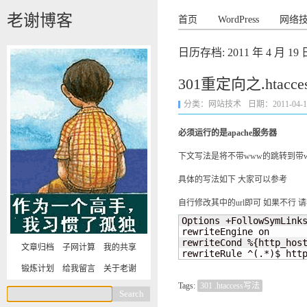
老谢博客
首页
WordPress
网络
日历存档:
2011 年 4 月 19 
301重定向之.htacc
分类：
网站技术
日期：2011-04-19 
必须运行的是apache服务器
下文写法是将不带www的跳转到带
具体的写法如下 大家可以参考
自行修改其中的url即可 如果不行 
Options +FollowSymLinks
rewriteEngine on

rewriteCond %{http_host
文章归档
子网计算
我的共享
rewriteRule ^(.*)$ htt
锻炼计划
给我留言
关于老谢
Tags:
301 .htaccess写法