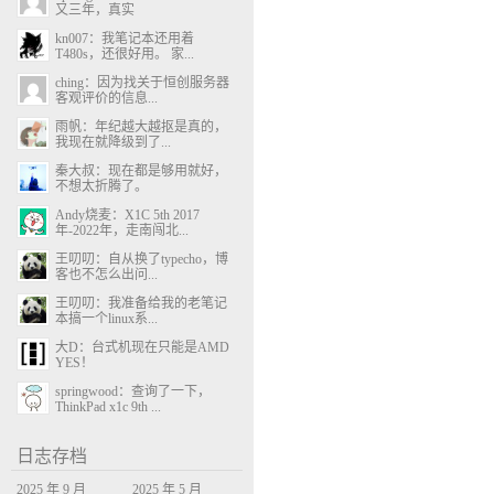
又三年，真实
kn007：我笔记本还用着
T480s，还很好用。 家...
ching：因为找关于恒创服务器
客观评价的信息...
雨帆：年纪越大越抠是真的，
我现在就降级到了...
秦大叔：现在都是够用就好，
不想太折腾了。
Andy烧麦：X1C 5th 2017
年-2022年，走南闯北...
王叨叨：自从换了typecho，博
客也不怎么出问...
王叨叨：我准备给我的老笔记
本搞一个linux系...
大D：台式机现在只能是AMD
YES！
springwood：查询了一下，
ThinkPad x1c 9th ...
日志存档
2025 年 9 月
2025 年 5 月