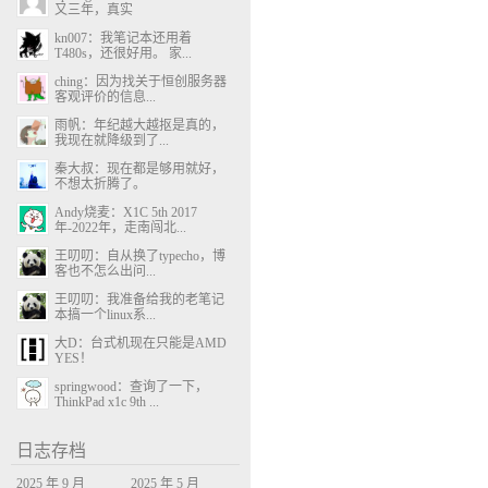
又三年，真实
kn007：我笔记本还用着
T480s，还很好用。 家...
ching：因为找关于恒创服务器
客观评价的信息...
雨帆：年纪越大越抠是真的，
我现在就降级到了...
秦大叔：现在都是够用就好，
不想太折腾了。
Andy烧麦：X1C 5th 2017
年-2022年，走南闯北...
王叨叨：自从换了typecho，博
客也不怎么出问...
王叨叨：我准备给我的老笔记
本搞一个linux系...
大D：台式机现在只能是AMD
YES！
springwood：查询了一下，
ThinkPad x1c 9th ...
日志存档
2025 年 9 月
2025 年 5 月