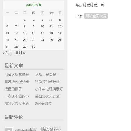
唉，睡觉睡觉，困
2010 年 9 月
一
二
三
四
五
六
日
Tags:
网站全面恢复
1
2
3
4
5
6
7
8
9
10
11
12
13
14
15
16
17
18
19
20
21
22
23
24
25
26
27
28
29
30
« 8 月
10 月 »
最新文章
电脑这玩意就是
认知，是否是一
缝缝补补的事
重装博客服务器
座大山？当架构
特斯拉24款标续
环境
接盘的傻子
决策变成配置清
Model Y 2万公里
小牛us电瓶指示灯
一次还不错的小
单比价
使用体验
闪三次不上电
装台1600元办公
米售后体验
2021好久没更新
主机
Zabbix监控
博客
oxidized备份状态
最新评论
openagentskills：电脑缝缝补补