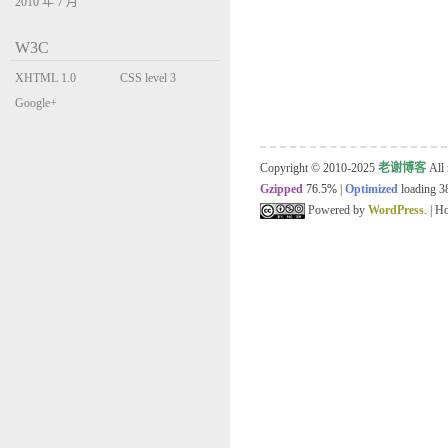
2010 年 7 月
W3C
XHTML 1.0
CSS level 3
Transitional
Google+
Copyright © 2010-2025
老谢博客
All 
Gzipped
76.5%
|
Optimized
loading 38
Powered by
WordPress
. | 