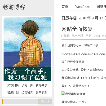
老谢博客
首页
WordPress
网络
日历存档:
2010 年 9 月 13 
网站全面恢复
分类：
乱七八糟
日期：2010-09-13 
原主机因受攻击，导致三个站
www.xj123.info
www.52sc.info
www.h
现在已经全面修复
52sc损失惨重，没赶上周末破纪录
我爱素材网 近日下午6时30分正式
文章归档
子网计算
我的共享
截图止，流量情况如下
锻炼计划
给我留言
关于老谢
其他站惨淡，不发了…