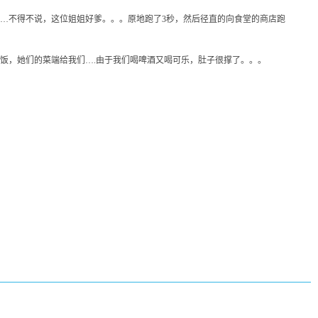
…不得不说，这位姐姐好爹。。。原地跑了3秒，然后径直的向食堂的商店跑
饭，她们的菜端给我们….由于我们喝啤酒又喝可乐，肚子很撑了。。。