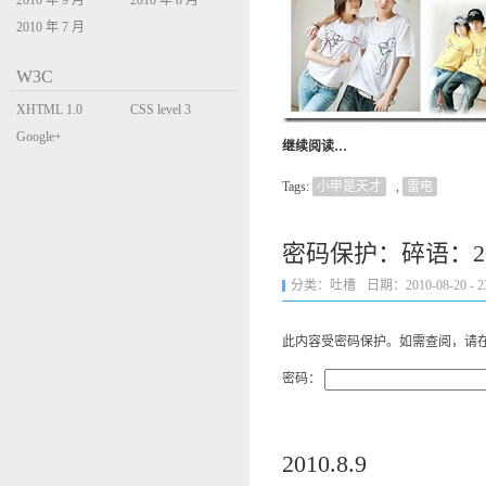
2010 年 9 月
2010 年 8 月
2010 年 7 月
W3C
XHTML 1.0
CSS level 3
Transitional
Google+
继续阅读…
Tags:
小甲是天才
,
雷电
密码保护：碎语：2010
分类：
吐槽
日期：2010-08-20 - 23
此内容受密码保护。如需查阅，请
密码：
2010.8.9