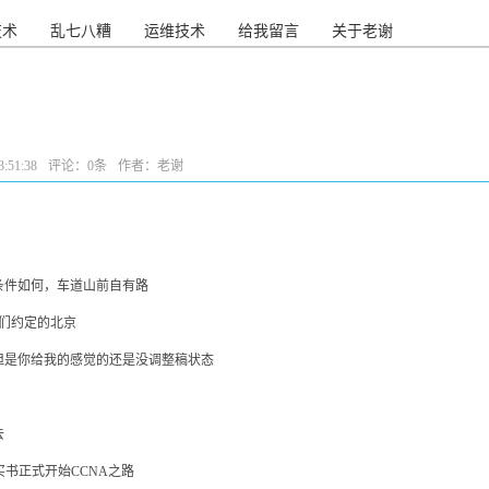
技术
乱七八糟
运维技术
给我留言
关于老谢
:51:38
评论：
0条
作者：老谢
条件如何，车道山前自有路
们约定的北京
但是你给我的感觉的还是没调整稿状态
去
得买书正式开始CCNA之路