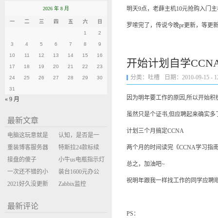
明天9点，老薛主机10元抢购入门
2026 年 8 月
一
二
三
四
五
六
日
罗嗦完了，传说今晚pr更新，等更
1
2
3
4
5
6
7
8
9
10
11
12
13
14
15
16
开始计划自学CCN
17
18
19
20
21
22
23
分类：
吐槽
日期：2010-09-15 - 12
24
25
26
27
28
29
30
31
因为明年要工作的原因,所以开始积极
« 9 月
虽然只是个证书,但应聘起来确实多
最新文章
计划三个月搞定CCNA
电脑这玩意就是
认知，是否是一
缝缝补补的事
重装博客服务器
座大山？当架构
特斯拉24款标续
两个月的时间读完《CCNA学习指
环境
接盘的傻子
决策变成配置清
Model Y 2万公里
小牛us电瓶指示灯
总之，加油吧~
一次还不错的小
单比价
使用体验
闪三次不上电
装台1600元办公
祝明年跟我一样找工作的同学应聘顺
米售后体验
2021好久没更新
主机
Zabbix监控
博客
oxidized备份状态
最新评论
PS：