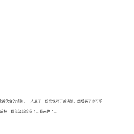
改善伙食的惯例，一人点了一份宫保鸡丁盖浇饭，然后买了冰可乐
然后把一份盖浇饭给我了…我呆住了…