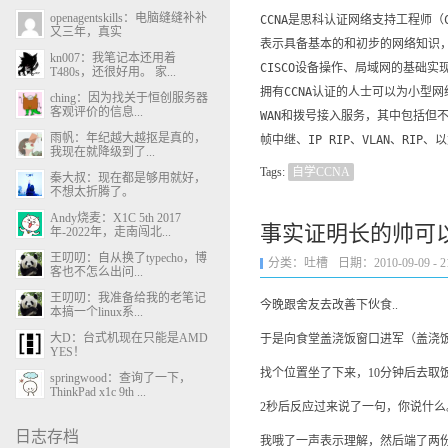
openagentskills：电脑缝缝补补
CCNA是思科认证网络支持工程师（Cisco
又三年，真实
表示具备基本的和初步的网络知识
kn007：我笔记本还用着
CISCO设备操作、局域网的基础实
T480s，还很好用。 家...
拥有CCNA认证的人士可以为小型网
ching：因为找关于恒创服务器
客观评价的信息...
WAN和拨号接入服务，其中包括但不
雨帆：年纪越大越抠是真的，
帧中继、IP RIP、VLAN、RIP
我现在就降级到了...
Tags:
自学CCNA
秦大叔：现在都是够用就好，
不想太折腾了。
Andy烧麦：X1C 5th 2017
事实证明长的帅可以
年-2022年，走南闯北...
王叨叨：自从换了typecho，博
分类：
吐槽
日期：2010-09-09 - 21
客也不怎么出问...
王叨叨：我准备给我的老笔记
今晚跟舍友去改善下伙食..
本搞一个linux系...
大D：台式机现在只能是AMD
于是向食堂盖浇饭窗口进军（盖浇
YES！
找个位置坐了下来，10分钟后去
springwood：查询了一下，
ThinkPad x1c 9th ...
2秒后反应过来说了一句，你说什
日志存档
我哦了一声表示理解，然后端了两