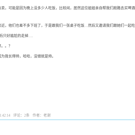
有卖，可能是因为晚上没多少人吃饭，比较闲，居然这位姐姐亲自帮我们跑路去买啤酒
较近，他们也差不多下班了，于是跟我们一张桌子吃饭…然后又邀请我们跟她们一起吃
后只好尴尬的走掉….
好。。？
因为我长得帅，哈哈，没错就是帅。
:42:14
评论：
2条
作者：老谢