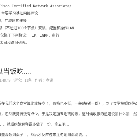
 Certified Network Associate）
，主要学习基础网络理论
现，广域网构建等
络（不超过100个节点）安装、配置和操作LAN
仅限于下列协议： IP、IGRP、串行
、以太网和访问列表。 
当饭吃….
:48:49
评论：
11条
作者：老谢
饭在我们这个食堂算比较好吃了，价格也不低，一般6块钱一份），到了食堂按照以往
取饭，忽然我觉得饭有点少，于是决定加五毛钱的饭，这时候收银的姐姐说加什么加…
么。。然后姐姐解释说多做了一份，拿去吧…
份盖浇饭到桌子上，然后才反应过来连句谢谢都没说。。