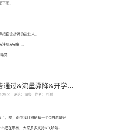
下雨..
.
把宿舍折腾的能住人..
&注册&完事….
,睡觉……
广告通过&流量骤降&开学…
:29:00
评论：
16条
作者：老谢
超了，唉，都怪我月初刷掉一个G的流量好
.info还在审核，大家多多支持AD,哈哈~