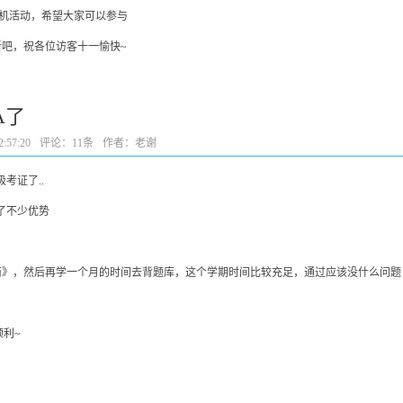
主机活动，希望大家可以参与
新吧，祝各位访客十一愉快~
A了
:57:20
评论：
11条
作者：老谢
考证了..
了不少优势
南》，然后再学一个月的时间去背题库，这个学期时间比较充足，通过应该没什么问题
利~