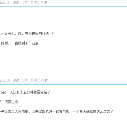
:23:11
评论：
0条
作者：老谢
一直关机，唉，有种被骗的预感- -#
开始睡，一直睡到下午四点
:48:10
评论：
6条
作者：老谢
.8.5这一天还有十五分钟就要完结了
唉，浪费生命~
下午又去给人修电脑，回来家跟老妈一起看电影，一个白天基本就这么过去了