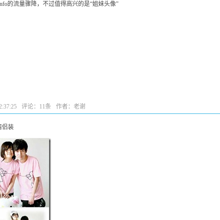
.info的流量骤降，不过值得高兴的是“姐妹头像”
:37:25
评论：
11条
作者：老谢
情侣装