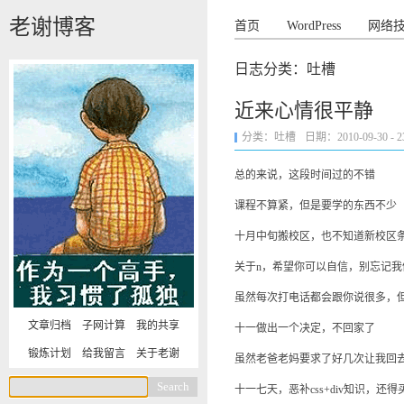
老谢博客
首页
WordPress
网络
日志分类：吐槽
近来心情很平静
分类：
吐槽
日期：2010-09-30 - 23
总的来说，这段时间过的不错
课程不算紧，但是要学的东西不少
十月中旬搬校区，也不知道新校区
关于n，希望你可以自信，别忘记我
虽然每次打电话都会跟你说很多，
文章归档
子网计算
我的共享
十一做出一个决定，不回家了
锻炼计划
给我留言
关于老谢
虽然老爸老妈要求了好几次让我回
十一七天，恶补css+div知识，还