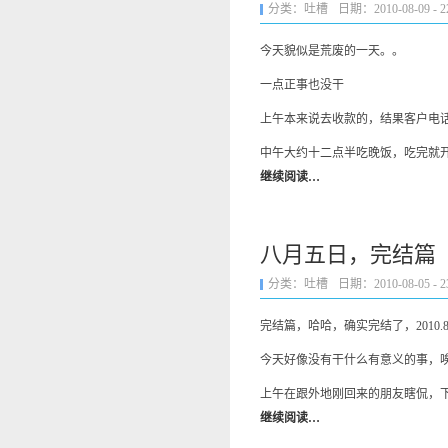
分类：
吐槽
日期：2010-08-09 - 22
今天貌似是荒废的一天。。
一点正事也没干
上午本来说去收款的，结果客户电话
中午大约十二点半吃晚饭，吃完就
继续阅读…
八月五日，完结篇
分类：
吐槽
日期：2010-08-05 - 23
完结篇，哈哈，确实完结了，2010
今天好像没有干什么有意义的事，
上午在跟外地刚回来的朋友瞎侃，
继续阅读…