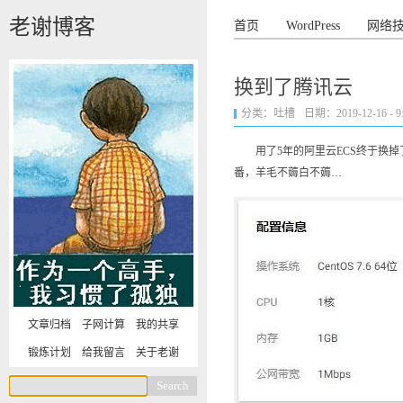
老谢博客
首页
WordPress
网络
换到了腾讯云
分类：
吐槽
日期：2019-12-16 - 9:
用了5年的阿里云ECS终于换掉了
番，羊毛不薅白不薅…
文章归档
子网计算
我的共享
锻炼计划
给我留言
关于老谢