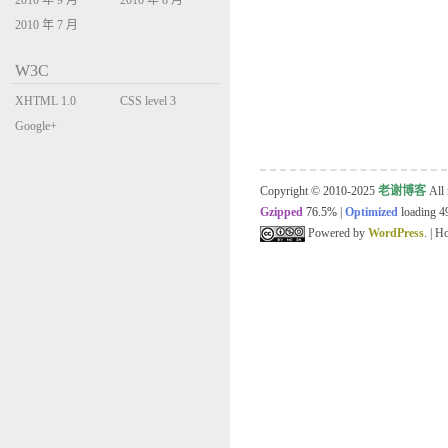
2010 年 9 月
2010 年 8 月
2010 年 7 月
W3C
XHTML 1.0
CSS level 3
Transitional
Google+
Copyright © 2010-2025
老谢博客
All 
Gzipped
76.5%
|
Optimized
loading 49
Powered by
WordPress
. | 