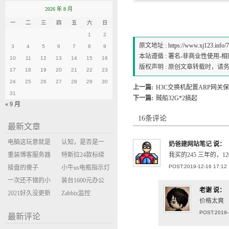
2026 年 8 月
一
二
三
四
五
六
日
1
2
原文地址 :
https://www.xj123.info/
3
4
5
6
7
8
9
本站遵循 :
署名-非商业性使用-相同方式
10
11
12
13
14
15
16
版权声明 : 原创文章转载时，
17
18
19
20
21
22
23
24
25
26
27
28
29
30
上一篇:
H3C交换机配置ARP网关
31
下一篇:
贼船32G*2搞起
« 9 月
16条评论
最新文章
电脑这玩意就是
认知，是否是一
奶爸建网站笔记
说：
缝缝补补的事
重装博客服务器
座大山？当架构
特斯拉24款标续
我买的245 三年的，1
POST:2019-12-16 17:12
环境
接盘的傻子
决策变成配置清
Model Y 2万公里
小牛us电瓶指示灯
一次还不错的小
单比价
使用体验
闪三次不上电
装台1600元办公
老谢
说：
米售后体验
2021好久没更新
主机
Zabbix监控
价格太爽
博客
oxidized备份状态
POST:2019-
最新评论