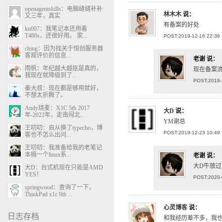
openagentskills：电脑缝缝补补
林木木
说：
又三年，真实
有备案的好处
kn007：我笔记本还用着
T480s，还很好用。 家...
POST:2019-12-16 22:36
ching：因为找关于恒创服务器
客观评价的信息...
老谢
说：
雨帆：年纪越大越抠是真的，
现在备案
我现在就降级到了...
POST:2019-
秦大叔：现在都是够用就好，
不想太折腾了。
Andy烧麦：X1C 5th 2017
大D
说：
年-2022年，走南闯北...
YM谢总
王叨叨：自从换了typecho，博
POST:2019-12-23 10:49
客也不怎么出问...
王叨叨：我准备给我的老笔记
本搞一个linux系...
老谢
说：
大D牛放过
大D：台式机现在只能是AMD
YES！
POST:2020-
springwood：查询了一下，
ThinkPad x1c 9th ...
心灵博客
说：
日志存档
和我经历差不多，我