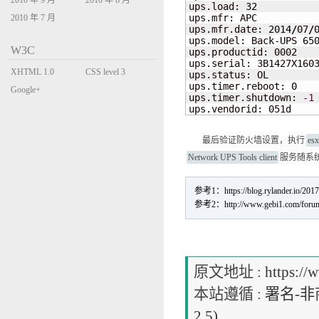
2010 年 9 月
2010 年 8 月
ups.load: 
32
ups.mfr: APC

2010 年 7 月
ups.mfr.date: 
2014
/
07
/
0
ups.model: Back-UPS 
65
W3C
ups.productid: 0002

ups.serial: 3B1427X1603
XHTML 1.0
CSS level 3
ups.status: OL

ups.timer.reboot: 
0
Transitional
Google+
ups.timer.shutdown: 
-1
ups.vendorid: 051d
最后验证防火墙设置，执行
esx
Network UPS Tools client
服务随系
参考1：https://blog.rylander.io/2017/
参考2：http://www.gebi1.com/forum
原文地址 :
https://
本站遵循 :
署名-非商
2.5)