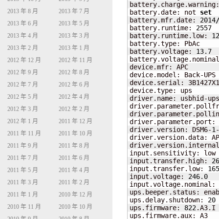
battery.charge.warning
2013 年 8 月
2013 年 7 月
battery.date: not 
set
battery.mfr.date: 
2014
2013 年 6 月
2013 年 5 月
battery.runtime: 
2557
battery.runtime.low: 
1
2013 年 4 月
2013 年 3 月
battery.type: PbAc

2013 年 2 月
2013 年 1 月
battery.voltage: 
13.7
battery.voltage.nomina
2012 年 12 月
2012 年 11 月
device.mfr: APC

2012 年 9 月
2012 年 8 月
device.model: Back-UPS
device.serial: 3B1427X1
2012 年 7 月
2012 年 6 月
device.type: ups

2012 年 5 月
2012 年 4 月
driver.name: usbhid-ups
driver.parameter.pollf
2012 年 3 月
2012 年 2 月
driver.parameter.polli
2012 年 1 月
2011 年 12 月
driver.parameter.port: 
driver.version: DSM6-
1
2011 年 11 月
2011 年 10 月
driver.version.data: A
driver.version.interna
2011 年 9 月
2011 年 8 月
input.sensitivity: low

2011 年 7 月
2011 年 6 月
input.transfer.high: 
2
input.transfer.low: 
16
2011 年 5 月
2011 年 4 月
input.voltage: 
246.0
2011 年 3 月
2011 年 2 月
input.voltage.nominal:
ups.beeper.status: enab
2011 年 1 月
2010 年 12 月
ups.delay.shutdown: 
20
2010 年 11 月
2010 年 10 月
ups.firmware: 
822
.A3.I

ups.firmware.aux: A3
