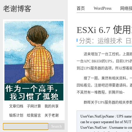
老谢博客
首页
WordPress
网络
ESXi 6.7 
分类：
运维技术
日期
进来增加了一台工控机，上面跑了
一台APC BK650的UPS，目
到过UPS服务器的选项，所以想着
搜了一圈，果然有相关资料，一看
回帖看见，注册吧还得要邀请码，邀
不其然有一堆教程，折腾开始~
群晖关于UPS服务器的相关参
文章归档
子网计算
我的共享
锻炼计划
给我留言
关于老谢
UserVars.NutUpsName : UPS name 
can be a space separated list of NUT
UserVars.NutUser : Username to con