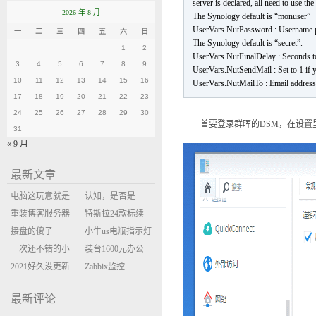
server is declared, all need to use t
2026 年 8 月
The Synology default is “monuser”
UserVars.NutPassword : Username 
一
二
三
四
五
六
日
The Synology default is “secret”.
1
2
UserVars.NutFinalDelay : Seconds to
3
4
5
6
7
8
9
UserVars.NutSendMail : Set to 1 if 
10
11
12
13
14
15
16
UserVars.NutMailTo : Email address
17
18
19
20
21
22
23
24
25
26
27
28
29
30
首要登录群晖的DSM，在设置里面
31
« 9 月
最新文章
电脑这玩意就是
认知，是否是一
缝缝补补的事
重装博客服务器
座大山？当架构
特斯拉24款标续
环境
接盘的傻子
决策变成配置清
Model Y 2万公里
小牛us电瓶指示灯
一次还不错的小
单比价
使用体验
闪三次不上电
装台1600元办公
米售后体验
2021好久没更新
主机
Zabbix监控
博客
oxidized备份状态
最新评论