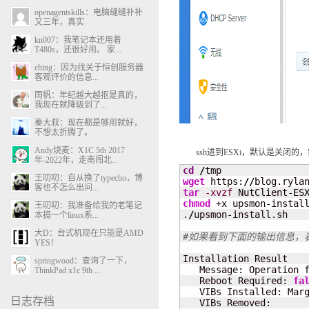
openagentskills：电脑缝缝补补
又三年，真实
kn007：我笔记本还用着
T480s，还很好用。 家...
ching：因为找关于恒创服务器
客观评价的信息...
雨帆：年纪越大越抠是真的，
我现在就降级到了...
秦大叔：现在都是够用就好，
不想太折腾了。
Andy烧麦：X1C 5th 2017
ssh进到ESXi，默认是关闭的，需
年-2022年，走南闯北...
cd
/
王叨叨：自从换了typecho，博
wget
 https:
//
blog.ryla
客也不怎么出问...
tar
-xvzf
chmod
 +x upsmon-install
王叨叨：我准备给我的老笔记
.
/
upsmon-install.sh

本搞一个linux系...
大D：台式机现在只能是AMD
#如果看到下面的输出信息，
YES！
Installation Result

springwood：查询了一下，
   Message: Operation f
ThinkPad x1c 9th ...
   Reboot Required: 
fa
   VIBs Installed: Marg
日志存档
   VIBs Removed: 
