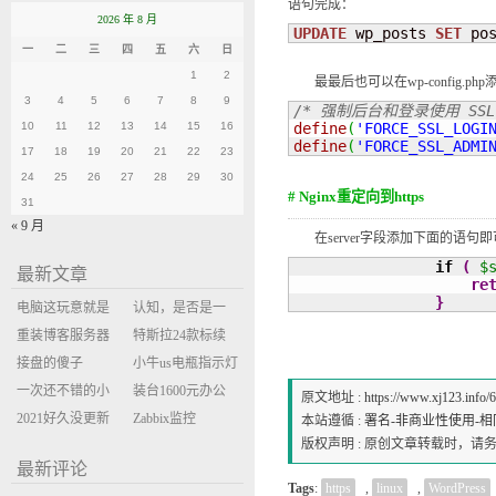
语句完成：
2026 年 8 月
UPDATE
 wp_posts 
SET
 po
一
二
三
四
五
六
日
1
2
最最后也可以在wp-config.ph
3
4
5
6
7
8
9
/* 强制后台和登录使用 SSL
10
11
12
13
14
15
16
define
(
'FORCE_SSL_LOGI
define
(
'FORCE_SSL_ADMI
17
18
19
20
21
22
23
24
25
26
27
28
29
30
# Nginx重定向到https
31
« 9 月
在server字段添加下面的语句即
if
(
$
最新文章
re
}
电脑这玩意就是
认知，是否是一
缝缝补补的事
重装博客服务器
座大山？当架构
特斯拉24款标续
环境
接盘的傻子
决策变成配置清
Model Y 2万公里
小牛us电瓶指示灯
一次还不错的小
单比价
使用体验
闪三次不上电
装台1600元办公
原文地址 :
https://www.xj123.info/
米售后体验
2021好久没更新
主机
Zabbix监控
本站遵循 :
署名-非商业性使用-相同方式
版权声明 : 原创文章转载时，
博客
oxidized备份状态
最新评论
Tags
:
https
,
linux
,
WordPress