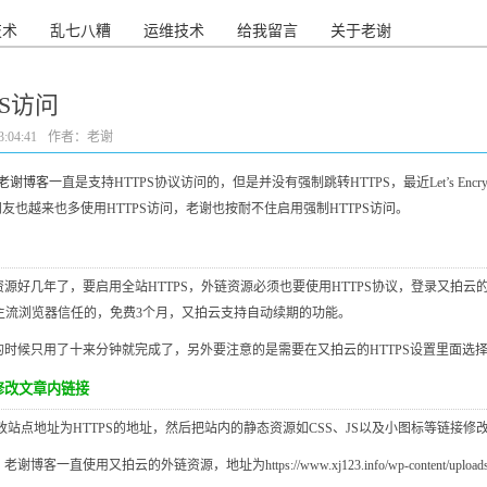
技术
乱七八糟
运维技术
给我留言
关于老谢
S访问
:04:41
作者：老谢
老谢博客
一直是支持HTTPS协议访问的，但是并没有强制跳转HTTPS，最近Let’s Enc
朋友也越来也多使用HTTPS访问，老谢也按耐不住启用强制HTTPS访问。
好几年了，要启用全站HTTPS，外链资源必须也要使用HTTPS协议，登录又拍云的后台，在“工
fox等主流浏览器信任的，免费3个月，又拍云支持自动续期的功能。
只用了十来分钟就完成了，另外要注意的是需要在又拍云的HTTPS设置里面选择启用
修改文章内链接
地址为HTTPS的地址，然后把站内的静态资源如CSS、JS以及小图标等链接修改为
云的外链资源，地址为https://www.xj123.info/wp-content/uploads/，这里只需