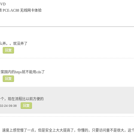
VD
 华硕 PCE-AC88 无线网卡体验
道怎么弄。。就没弄了
回复
国内的https就不能用cdn了
回复
备个，现在流程比以前方便的
回复
02-24 09:38
https，速度上感觉慢了一点，但是安全上大大提高了，你懂的，只要访问量不是很大，