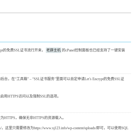
rypt的免费SSL证书流行开来，
老薛主机
的cPanel控制面板也已经支持了一键安装
具箱” – “SSL证书服务”里面可以自定申请Let’s Encrypt的免费SSL证
HTTPS访问以及强制SSL的选项。
HTTPS，确保无非HTTPS的资源载入。
要修改为https://www.xj123.info/wp-content/uploads/即可，可以使用SQL