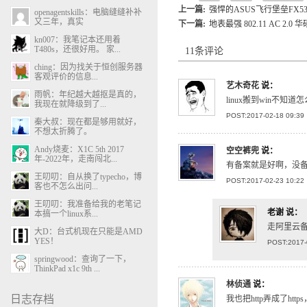
上一篇:
强悍的ASUS飞行堡垒FX53
openagentskills：电脑缝缝补补
又三年，真实
下一篇:
地表最强 802.11 AC 2.0
kn007：我笔记本还用着
T480s，还很好用。 家...
11条评论
ching：因为找关于恒创服务器
客观评价的信息...
艺木奇花
说：
雨帆：年纪越大越抠是真的，
linux搬到win不知
我现在就降级到了...
POST:2017-02-18 09:39
秦大叔：现在都是够用就好，
不想太折腾了。
Andy烧麦：X1C 5th 2017
空空裤兜
说：
年-2022年，走南闯北...
有备案就是好啊，没备案
王叨叨：自从换了typecho，博
POST:2017-02-23 10:22
客也不怎么出问...
王叨叨：我准备给我的老笔记
老谢
说：
本搞一个linux系...
走阿里云
大D：台式机现在只能是AMD
YES！
POST:2017-
springwood：查询了一下，
ThinkPad x1c 9th ...
林侦通
说：
日志存档
我也把http弄成了