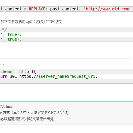
st_content 
=
REPLACE
(
 post_content
,
'http://www.old.com'
p添加下面参数启用wp后台强制HTTPS访问：
 */
N'
,
true
)
;
N'
,
true
)
;
可：
scheme
 = http 
)
{
turn
301
 https:
//
$server_name
$request_uri
;

6770.html
共享 2.5 中国大陆 (CC BY-NC-SA 2.5)
请务必以超链接形式标明文章原始出处