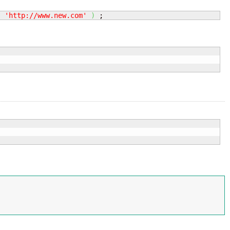
,
'http://www.new.com'
)
 ;