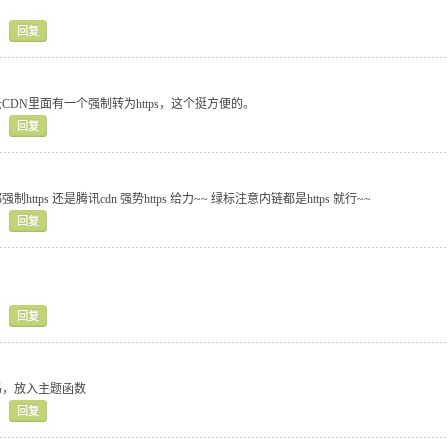
回复
DN里面有一个强制转为https，这个挺方便的。
回复
ttps 还是腾讯cdn 强势https 给力~~ 绿标注意内链都是https 就行~~
回复
回复
码，放入主题函数
回复