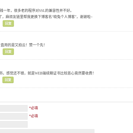
块钱一年，很多老的程序对SSL的兼容性并不好。
版了，麻烦友链里帮我更换下博客名“晓兔个人博客”，谢谢啦~
回复
一直用的是又拍云！赞一个先！
回复
SL证书，感觉还不错，就是WEB端续期证书比较恶心竟然要收费！
回复
*必填
*必填