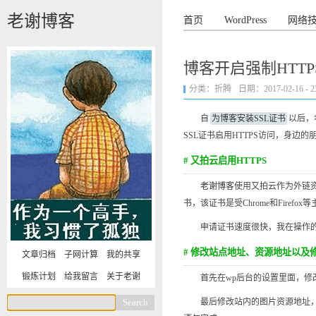
老谢博客
首页
WordPress
网络
博客开启强制HTTP
分类：
折腾
日期：2017-02-16 - 23
自
为博客安装SSL证书
以后，
SSL证书启用HTTPS访问，身边的
# 又拍云启用HTTPS
老谢博客
使用又拍云作为外链资源
书，该证书是受Chrome和Fire
申请证书速度很快，我在操作的时候
# 修改站点地址、资源地址以及
文章归档
子网计算
我的共享
锻炼计划
给我留言
关于老谢
首先在wp后台的设置里面，修改站点
最后修改站内的图片资源地址，老谢博客一直使用又拍