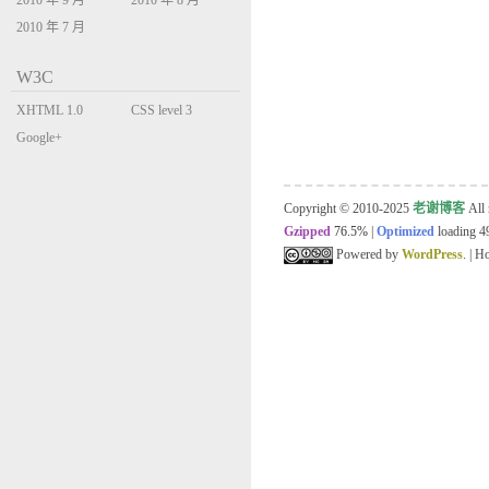
2010 年 9 月
2010 年 8 月
2010 年 7 月
W3C
XHTML 1.0
CSS level 3
Transitional
Google+
Copyright © 2010-2025
老谢博客
All 
Gzipped
76.5%
|
Optimized
loading 49
Powered by
WordPress
. | 