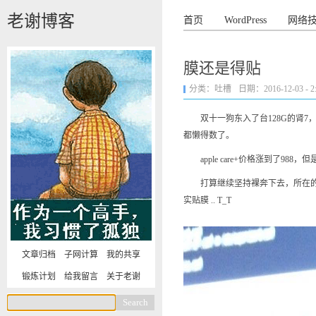
老谢博客
首页
WordPress
网络
膜还是得贴
分类：
吐槽
日期：2016-12-03 - 2:
双十一狗东入了台128G的肾7，之
都懒得数了。
apple care+价格涨到了988，
打算继续坚持裸奔下去，所在的城市明年可
实贴膜 .. T_T
文章归档
子网计算
我的共享
锻炼计划
给我留言
关于老谢