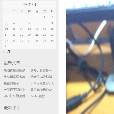
2026 年 8 月
一
二
三
四
五
六
日
1
2
3
4
5
6
7
8
9
10
11
12
13
14
15
16
17
18
19
20
21
22
23
24
25
26
27
28
29
30
31
« 9 月
最新文章
电脑这玩意就是
认知，是否是一
缝缝补补的事
重装博客服务器
座大山？当架构
特斯拉24款标续
环境
接盘的傻子
决策变成配置清
Model Y 2万公里
小牛us电瓶指示灯
一次还不错的小
单比价
使用体验
闪三次不上电
装台1600元办公
米售后体验
2021好久没更新
主机
Zabbix监控
博客
oxidized备份状态
最新评论