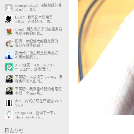
openagentskills：电脑缝缝补补
又三年，真实
kn007：我笔记本还用着
T480s，还很好用。 家...
ching：因为找关于恒创服务器
客观评价的信息...
雨帆：年纪越大越抠是真的，
我现在就降级到了...
秦大叔：现在都是够用就好，
不想太折腾了。
Andy烧麦：X1C 5th 2017
年-2022年，走南闯北...
王叨叨：自从换了typecho，博
客也不怎么出问...
王叨叨：我准备给我的老笔记
本搞一个linux系...
大D：台式机现在只能是AMD
YES！
springwood：查询了一下，
ThinkPad x1c 9th ...
日志存档