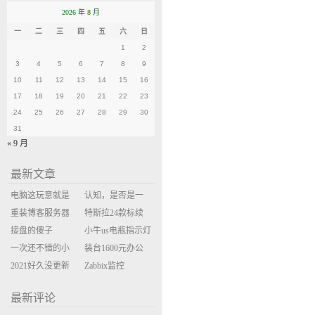
2026 年 8 月
一
二
三
四
五
六
日
1
2
3
4
5
6
7
8
9
10
11
12
13
14
15
16
17
18
19
20
21
22
23
24
25
26
27
28
29
30
31
« 9 月
最新文章
电脑这玩意就是
认知，是否是一
缝缝补补的事
重装博客服务器
座大山？当架构
特斯拉24款标续
环境
接盘的傻子
决策变成配置清
Model Y 2万公里
小牛us电瓶指示灯
一次还不错的小
单比价
使用体验
闪三次不上电
装台1600元办公
米售后体验
2021好久没更新
主机
Zabbix监控
博客
oxidized备份状态
最新评论