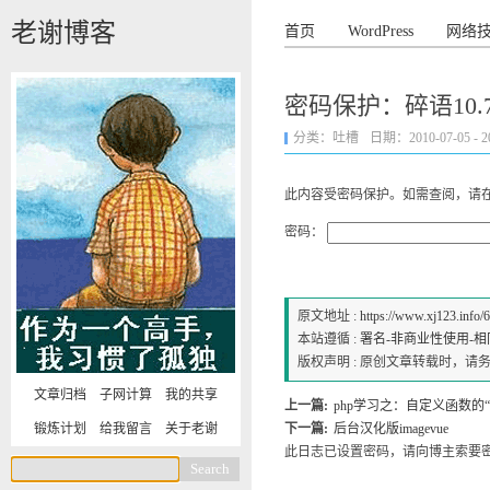
老谢博客
首页
WordPress
网络
密码保护：碎语10.7
分类：
吐槽
日期：2010-07-05 - 20
此内容受密码保护。如需查阅，请
密码：
原文地址 :
https://www.xj123.info/
本站遵循 :
署名-非商业性使用-相同方式
版权声明 : 原创文章转载时，
文章归档
子网计算
我的共享
上一篇:
php学习之：自定义函数的“
下一篇:
后台汉化版imagevue
锻炼计划
给我留言
关于老谢
此日志已设置密码，请向博主索要