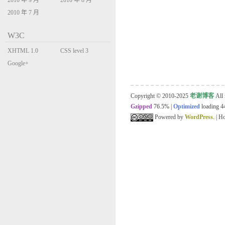
2010 年 9 月
2010 年 8 月
2010 年 7 月
W3C
XHTML 1.0
CSS level 3
Transitional
Google+
Copyright © 2010-2025
老谢博客
All 
Gzipped
76.5%
|
Optimized
loading 44
Powered by
WordPress
. | 