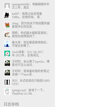
openagentskills：电脑缝缝补补
又三年，真实
kn007：我笔记本还用着
T480s，还很好用。 家...
ching：因为找关于恒创服务器
客观评价的信息...
雨帆：年纪越大越抠是真的，
我现在就降级到了...
秦大叔：现在都是够用就好，
不想太折腾了。
Andy烧麦：X1C 5th 2017
年-2022年，走南闯北...
王叨叨：自从换了typecho，博
客也不怎么出问...
王叨叨：我准备给我的老笔记
本搞一个linux系...
大D：台式机现在只能是AMD
YES！
springwood：查询了一下，
ThinkPad x1c 9th ...
日志存档