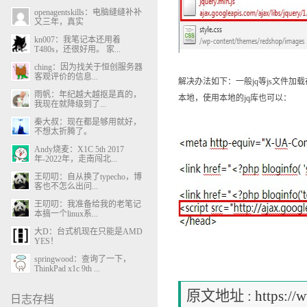
openagentskills：电脑缝缝补补
又三年，真实
kn007：我笔记本还用着
T480s，还很好用。 家...
ching：因为找关于恒创服务器
客观评价的信息...
解决办法如下：一般jq等js文件加载
雨帆：年纪越大越抠是真的，
本地，使用本地的jq库也可以：
我现在就降级到了...
秦大叔：现在都是够用就好，
不想太折腾了。
Andy烧麦：X1C 5th 2017
年-2022年，走南闯北...
王叨叨：自从换了typecho，博
客也不怎么出问...
王叨叨：我准备给我的老笔记
本搞一个linux系...
大D：台式机现在只能是AMD
YES！
springwood：查询了一下，
ThinkPad x1c 9th ...
原文地址 :
https://
日志存档