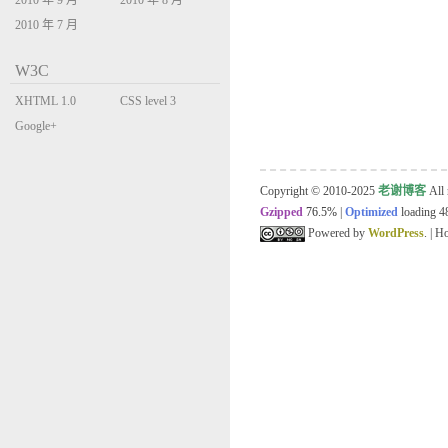
2010 年 9 月
2010 年 8 月
2010 年 7 月
W3C
XHTML 1.0
CSS level 3
Transitional
Google+
Copyright © 2010-2025
老谢博客
All 
Gzipped
76.5%
|
Optimized
loading 48
Powered by
WordPress
. | 