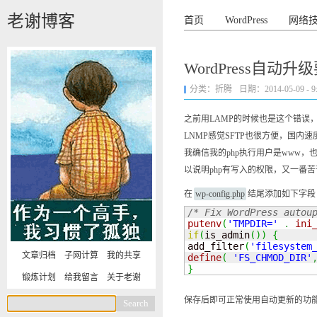
老谢博客
首页
WordPress
网络
WordPress自动
分类：
折腾
日期：2014-05-09 - 9:
之前用LAMP的时候也是这个错误，那
LNMP感觉SFTP也很方便，国
我确信我的php执行用户是www
以说明php有写入的权限，又一番
在
wp-config.php
结尾添加如下字段
/* Fix WordPress autou
putenv
(
'TMPDIR='
.
ini
if
(
is_admin
(
)
)
{
add_filter
(
'filesystem
文章归档
子网计算
我的共享
define
(
'FS_CHMOD_DIR'
}
锻炼计划
给我留言
关于老谢
保存后即可正常使用自动更新的功