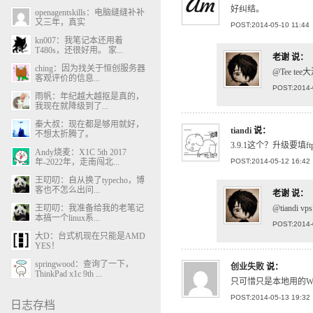
好纠结。
openagentskills：电脑缝缝补补
又三年，真实
POST:2014-05-10 11:44
kn007：我笔记本还用着
T480s，还很好用。 家...
老谢
说：
ching：因为找关于恒创服务器
@Tee t
客观评价的信息...
POST:2014-
雨帆：年纪越大越抠是真的，
我现在就降级到了...
秦大叔：现在都是够用就好，
tiandi
说：
不想太折腾了。
3.9.1这个？升级要
Andy烧麦：X1C 5th 2017
年-2022年，走南闯北...
POST:2014-05-12 16:42
王叨叨：自从换了typecho，博
客也不怎么出问...
老谢
说：
王叨叨：我准备给我的老笔记
@tiandi
本搞一个linux系...
POST:2014-
大D：台式机现在只能是AMD
YES！
springwood：查询了一下，
创业失败
说：
ThinkPad x1c 9th ...
只可惜只是本地用的W
POST:2014-05-13 19:32
日志存档