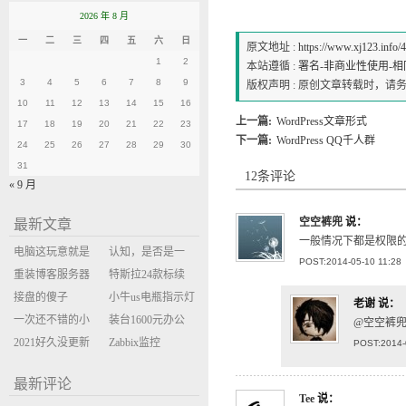
2026 年 8 月
一
二
三
四
五
六
日
原文地址 :
https://www.xj123.info/
1
2
本站遵循 :
署名-非商业性使用-相同方式
3
4
5
6
7
8
9
版权声明 : 原创文章转载时，
10
11
12
13
14
15
16
上一篇:
WordPress文章形式
17
18
19
20
21
22
23
下一篇:
WordPress QQ千人群
24
25
26
27
28
29
30
31
12条评论
« 9 月
空空裤兜
说：
最新文章
一般情况下都是权限
电脑这玩意就是
认知，是否是一
POST:2014-05-10 11:28
缝缝补补的事
重装博客服务器
座大山？当架构
特斯拉24款标续
环境
接盘的傻子
决策变成配置清
Model Y 2万公里
小牛us电瓶指示灯
老谢
说：
一次还不错的小
单比价
使用体验
闪三次不上电
装台1600元办公
@空空裤兜
米售后体验
2021好久没更新
主机
Zabbix监控
POST:2014-
博客
oxidized备份状态
最新评论
Tee
说：