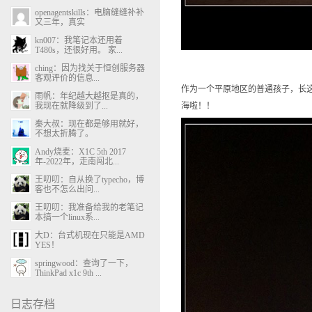
openagentskills：电脑缝缝补补
又三年，真实
kn007：我笔记本还用着
T480s，还很好用。 家...
ching：因为找关于恒创服务器
客观评价的信息...
作为一个平原地区的普通孩子，长
雨帆：年纪越大越抠是真的，
我现在就降级到了...
海啦！！
秦大叔：现在都是够用就好，
不想太折腾了。
Andy烧麦：X1C 5th 2017
年-2022年，走南闯北...
王叨叨：自从换了typecho，博
客也不怎么出问...
王叨叨：我准备给我的老笔记
本搞一个linux系...
大D：台式机现在只能是AMD
YES！
springwood：查询了一下，
ThinkPad x1c 9th ...
日志存档