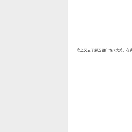
晚上又去了趟五四广场八大关，在青