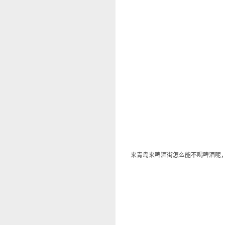
来青岛来啤酒街怎么能不喝啤酒呢