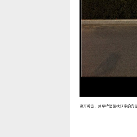
离开黄岛，赶至啤酒街找预定的宾