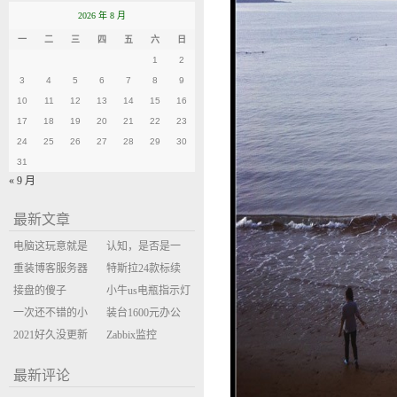
2026 年 8 月
一
二
三
四
五
六
日
1
2
3
4
5
6
7
8
9
10
11
12
13
14
15
16
17
18
19
20
21
22
23
24
25
26
27
28
29
30
31
« 9 月
最新文章
电脑这玩意就是
认知，是否是一
缝缝补补的事
重装博客服务器
座大山？当架构
特斯拉24款标续
环境
接盘的傻子
决策变成配置清
Model Y 2万公里
小牛us电瓶指示灯
一次还不错的小
单比价
使用体验
闪三次不上电
装台1600元办公
米售后体验
2021好久没更新
主机
Zabbix监控
博客
oxidized备份状态
最新评论