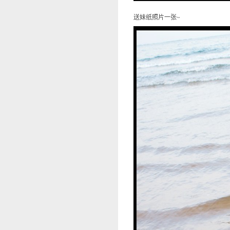
送妹纸照片一张~