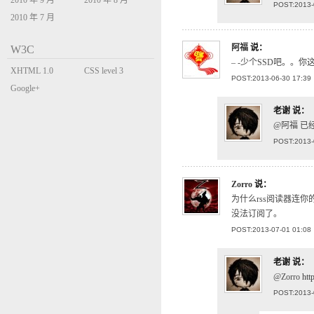
2010 年 9 月
2010 年 8 月
POST:2013-
2010 年 7 月
阿福
说：
W3C
– -少个SSD吧。。你
XHTML 1.0
CSS level 3
POST:2013-06-30 17:39
Transitional
Google+
老谢
说：
@阿福 已经
POST:2013-
Zorro
说：
为什么rss阅读器连
没法订阅了。
POST:2013-07-01 01:08
老谢
说：
@Zorro
ht
POST:2013-