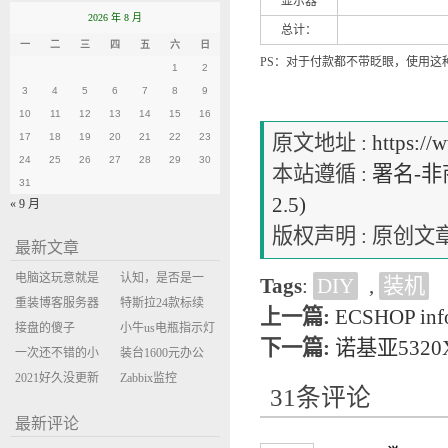
显示器
2026 年 8 月
总计：
一
二
三
四
五
六
日
PS：对于付款都不带眨眼，使用
1
2
3
4
5
6
7
8
9
10
11
12
13
14
15
16
17
18
19
20
21
22
23
原文地址 :
https://
24
25
26
27
28
29
30
本站遵循 :
署名-非商
31
2.5)
« 9 月
版权声明 : 原
最新文章
电脑这玩意就是
认知，是否是一
Tags
:
DIY
,
装机
缝缝补补的事
重装博客服务器
座大山？当架构
特斯拉24款标续
上一篇:
ECSHOP info
环境
接盘的傻子
决策变成配置清
Model Y 2万公里
小牛us电瓶指示灯
下一篇:
诺基亚532
一次还不错的小
单比价
使用体验
闪三次不上电
装台1600元办公
米售后体验
2021好久没更新
主机
Zabbix监控
31条评论
博客
oxidized备份状态
最新评论