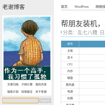
老谢博客
首页
WordPress
网络
帮朋友装机，
分类：
乱七八糟
日期
部件
主板
显卡
CPU
内存
硬盘
文章归档
子网计算
我的共享
散热器
电源
锻炼计划
给我留言
关于老谢
机箱