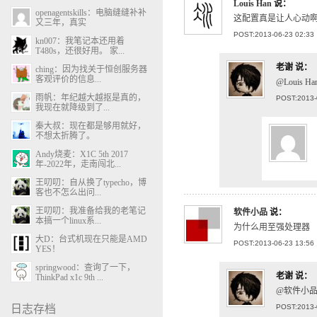
Louis Han
说：
openagentskills：电脑缝缝补补
这配置真是让人心动
又三年，真实
POST:2013-06-23 02:33
kn007：我笔记本还用着
T480s，还很好用。 家...
老谢
说：
ching：因为找关于恒创服务器
客观评价的信息...
@Louis 
雨帆：年纪越大越抠是真的，
POST:2013-
我现在就降级到了...
秦大叔：现在都是够用就好，
不想太折腾了。
Andy烧麦：X1C 5th 2017
年-2022年，走南闯北...
王叨叨：自从换了typecho，博
客也不怎么出问...
王叨叨：我准备给我的老笔记
软件小品
说：
本搞一个linux系...
为什么用至强处理器
大D：台式机现在只能是AMD
POST:2013-06-23 13:56
YES！
springwood：查询了一下，
老谢
说：
ThinkPad x1c 9th ...
@软件小品
日志存档
POST:2013-