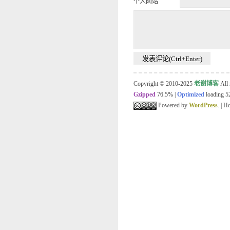
个人网站
Copyright © 2010-2025
老谢博客
All 
Gzipped
76.5%
|
Optimized
loading 52
Powered by
WordPress
. | 