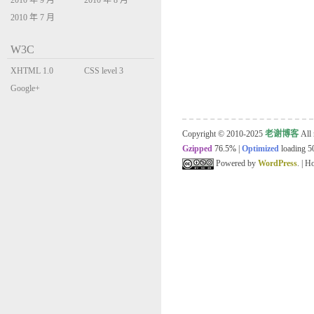
2010 年 9 月
2010 年 8 月
2010 年 7 月
W3C
XHTML 1.0
CSS level 3
Transitional
Google+
Copyright © 2010-2025
老谢博客
All 
Gzipped
76.5%
|
Optimized
loading 50
Powered by
WordPress
. | 