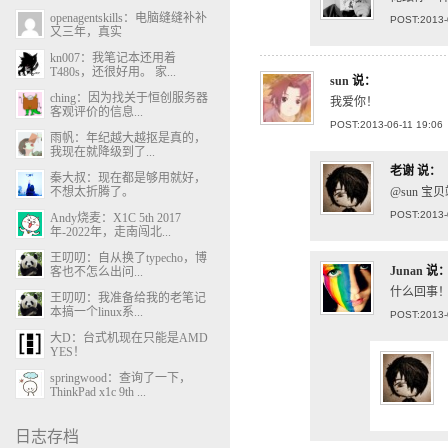
openagentskills：电脑缝缝补补
POST:2013-
又三年，真实
kn007：我笔记本还用着
T480s，还很好用。 家...
sun
说：
ching：因为找关于恒创服务器
我爱你！
客观评价的信息...
POST:2013-06-11 19:06
雨帆：年纪越大越抠是真的，
我现在就降级到了...
老谢
说：
秦大叔：现在都是够用就好，
不想太折腾了。
@sun 宝
POST:2013-
Andy烧麦：X1C 5th 2017
年-2022年，走南闯北...
王叨叨：自从换了typecho，博
Junan
说
客也不怎么出问...
什么回事
王叨叨：我准备给我的老笔记
本搞一个linux系...
POST:2013-
大D：台式机现在只能是AMD
YES！
springwood：查询了一下，
ThinkPad x1c 9th ...
日志存档