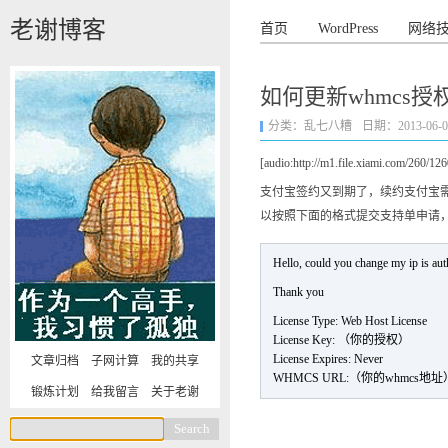
老谢博客
首页
WordPress
网络
如何更新whmcs授
分类：
乱七八糟
日期：2013-06-08 
[audio:http://m1.file.xiami.com/260/
支付宝签约又到期了，续约支付宝需要审
以按照下面的格式提交支持单申请，提交
Hello, could you change my ip is a
Thank you
License Type: Web Host License
License Key: （你的授权）
License Expires: Never
文章归档
子网计算
我的共享
WHMCS URL:（你的whmcs地址
锻炼计划
给我留言
关于老谢