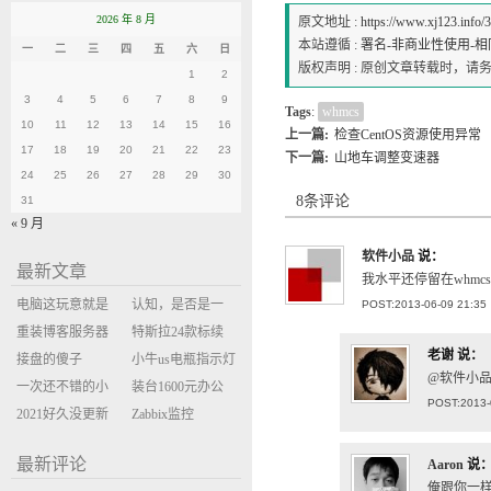
2026 年 8 月
原文地址 :
https://www.xj123.info/
本站遵循 :
署名-非商业性使用-相同方式
一
二
三
四
五
六
日
版权声明 : 原创文章转载时，
1
2
3
4
5
6
7
8
9
Tags
:
whmcs
10
11
12
13
14
15
16
上一篇:
检查CentOS资源使用异常
17
18
19
20
21
22
23
下一篇:
山地车调整变速器
24
25
26
27
28
29
30
8条评论
31
« 9 月
软件小品
说：
最新文章
我水平还停留在whmc
电脑这玩意就是
认知，是否是一
POST:2013-06-09 21:35
缝缝补补的事
重装博客服务器
座大山？当架构
特斯拉24款标续
老谢
说：
环境
接盘的傻子
决策变成配置清
Model Y 2万公里
小牛us电瓶指示灯
@软件小品
一次还不错的小
单比价
使用体验
闪三次不上电
装台1600元办公
POST:2013-
米售后体验
2021好久没更新
主机
Zabbix监控
博客
oxidized备份状态
最新评论
Aaron
说
俺跟你一