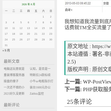
2026 年 8 月
一
二
三
四
五
六
日
1
2
我想知道我流量到底
3
4
5
6
7
8
9
话费就TM全买流量
10
11
12
13
14
15
16
17
18
19
20
21
22
23
24
25
26
27
28
29
30
原文地址 :
https://
31
« 9 月
本站遵循 :
署名-非商
2.5)
最新文章
版权声明 : 原
电脑这玩意就是
认知，是否是一
缝缝补补的事
重装博客服务器
座大山？当架构
特斯拉24款标续
上一篇:
WP-PostV
环境
接盘的傻子
决策变成配置清
Model Y 2万公里
小牛us电瓶指示灯
一次还不错的小
单比价
使用体验
闪三次不上电
装台1600元办公
下一篇:
PHP获取
米售后体验
2021好久没更新
主机
Zabbix监控
博客
oxidized备份状态
25条评论
最新评论