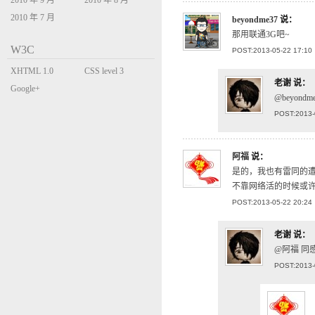
2010 年 9 月
2010 年 8 月
2010 年 7 月
beyondme37
说：
那用联通3G吧~
W3C
POST:2013-05-22 17:10
XHTML 1.0
CSS level 3
老谢
说：
Transitional
Google+
@beyo
POST:2013-
阿福
说：
是的，我也有雷同的遭
不靠网络活的时候或
POST:2013-05-22 20:24
老谢
说：
@阿福 同
POST:2013-