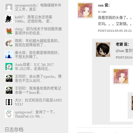
openagentskills：电脑缝缝补补
sun
说：
又三年，真实
w cao
kn007：我笔记本还用着
我看到我的头像了。
T480s，还很好用。 家...
尼玛。。。艾斯锅。
ching：因为找关于恒创服务器
POST:2013-05-05 20:21
客观评价的信息...
雨帆：年纪越大越抠是真的，
老谢
说：
我现在就降级到了...
@sun 宝
秦大叔：现在都是够用就好，
不想太折腾了。
POST:2013-
Andy烧麦：X1C 5th 2017
年-2022年，走南闯北...
王叨叨：自从换了typecho，博
客也不怎么出问...
王叨叨：我准备给我的老笔记
本搞一个linux系...
大D：台式机现在只能是AMD
YES！
springwood：查询了一下，
ThinkPad x1c 9th ...
日志存档