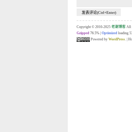
Copyright © 2010-2025
老谢博客
All 
Gzipped
76.5%
|
Optimized
loading 53
Powered by
WordPress
. | 