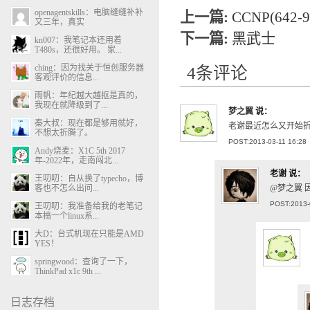
openagentskills：电脑缝缝补补
上一篇:
CCNP(642
又三年，真实
下一篇:
黑武士
kn007：我笔记本还用着
T480s，还很好用。 家...
ching：因为找关于恒创服务器
4条评论
客观评价的信息...
雨帆：年纪越大越抠是真的，
我现在就降级到了...
梦之翼
说：
秦大叔：现在都是够用就好，
老谢最近怎么又开始折腾w
不想太折腾了。
POST:2013-03-11 16:28
Andy烧麦：X1C 5th 2017
年-2022年，走南闯北...
老谢
说：
王叨叨：自从换了typecho，博
客也不怎么出问...
@梦之翼
POST:2013-
王叨叨：我准备给我的老笔记
本搞一个linux系...
大D：台式机现在只能是AMD
YES！
springwood：查询了一下，
ThinkPad x1c 9th ...
日志存档