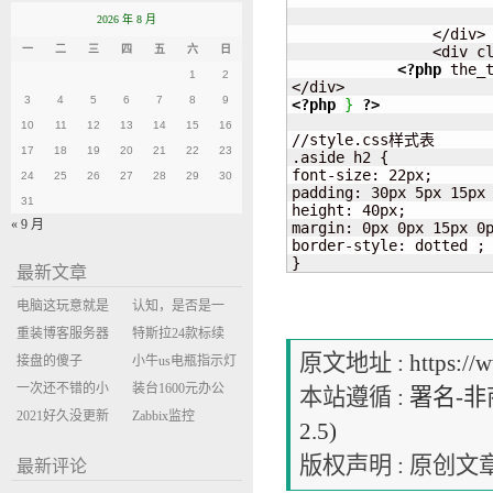
			</div>
2026 年 8 月
		</div>

一
二
三
四
五
六
日
		<div 
<?php
 the_
1
2
3
4
5
6
7
8
9
<?php
}
?>
10
11
12
13
14
15
16
//style.css样式表

17
18
19
20
21
22
23
.aside h2 {

font-size: 22px;

24
25
26
27
28
29
30
padding: 30px 5px 15px 
31
height: 40px;

« 9 月
margin: 0px 0px 15px 0p
border-style: dotted ;

}
最新文章
电脑这玩意就是
认知，是否是一
缝缝补补的事
重装博客服务器
座大山？当架构
特斯拉24款标续
原文地址 :
https://
环境
接盘的傻子
决策变成配置清
Model Y 2万公里
小牛us电瓶指示灯
一次还不错的小
单比价
使用体验
闪三次不上电
装台1600元办公
本站遵循 :
署名-非商
米售后体验
2021好久没更新
主机
Zabbix监控
2.5)
博客
oxidized备份状态
版权声明 : 原
最新评论