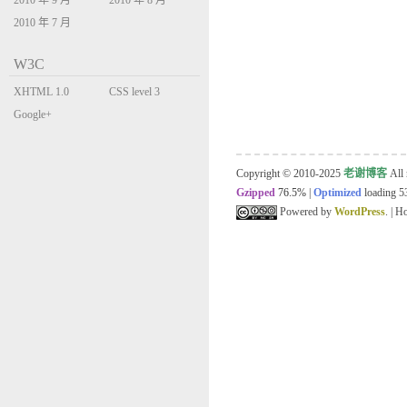
2010 年 9 月
2010 年 8 月
2010 年 7 月
W3C
XHTML 1.0
CSS level 3
Transitional
Google+
Copyright © 2010-2025
老谢博客
All 
Gzipped
76.5%
|
Optimized
loading 53
Powered by
WordPress
. | 