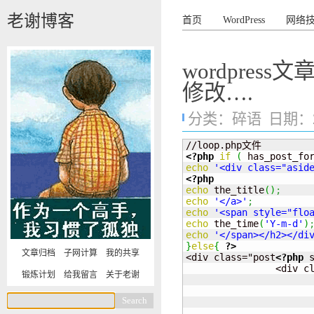
老谢博客
首页
WordPress
网络
wordpre
修改….
分类：
碎语
日期：201
<?php
if
(
 has_post_fo
echo
'<div class="asid
<?php
echo
 the_title
(
)
;
echo
'</a>'
;
echo
'<span style="fl
echo
 the_time
(
'Y-m-d'
)
echo
'</span></h2></di
}
else
{
?>
文章归档
子网计算
我的共享
<div class="post
<?php
 
		<div class="post-data">

锻炼计划
给我留言
关于老谢
			<div class="title"
			</h3>