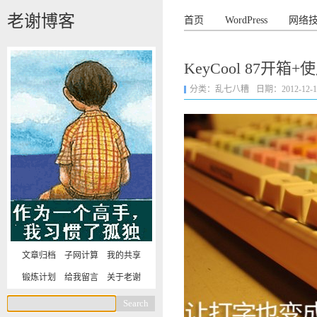
老谢博客
首页
WordPress
网络
KeyCool 87开箱
分类：
乱七八糟
日期：2012-12-11 
文章归档
子网计算
我的共享
锻炼计划
给我留言
关于老谢