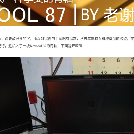
系，没要敲很多的字，所以对键盘的手感略有追求，从去年就有入机械键盘的欲望，在
，趁机入了一块Keycool 87的青轴，下面是开箱照……