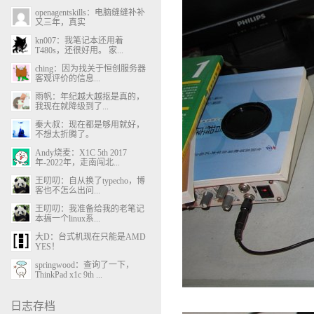
openagentskills：电脑缝缝补补
又三年，真实
kn007：我笔记本还用着
T480s，还很好用。 家...
ching：因为找关于恒创服务器
客观评价的信息...
雨帆：年纪越大越抠是真的，
我现在就降级到了...
秦大叔：现在都是够用就好，
不想太折腾了。
Andy烧麦：X1C 5th 2017
年-2022年，走南闯北...
王叨叨：自从换了typecho，博
客也不怎么出问...
王叨叨：我准备给我的老笔记
本搞一个linux系...
大D：台式机现在只能是AMD
YES！
springwood：查询了一下，
ThinkPad x1c 9th ...
日志存档