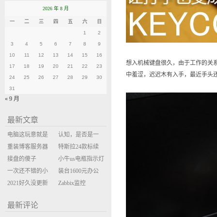
2026 年 8 月
一
二
三
四
五
六
日
1
2
3
4
5
6
7
8
9
10
11
12
13
14
15
16
想入机械键盘很久，由于工作的关
17
18
19
20
21
22
23
中羞涩，迟迟木有入手，最近手头还行
24
25
26
27
28
29
30
31
« 9 月
最新文章
电脑这玩意就是
认知，是否是一
缝缝补补的事
重装博客服务器
座大山？当架构
特斯拉24款标续
环境
接盘的傻子
决策变成配置清
Model Y 2万公里
小牛us电瓶指示灯
一次还不错的小
单比价
使用体验
闪三次不上电
装台1600元办公
米售后体验
2021好久没更新
主机
Zabbix监控
博客
oxidized备份状态
最新评论