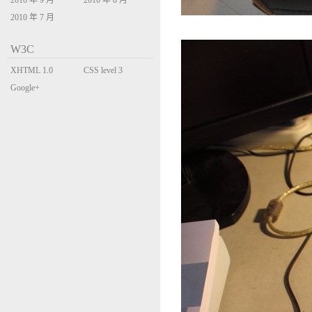
2010 年 9 月
2010 年 8 月
2010 年 7 月
W3C
XHTML 1.0
CSS level 3
Transitional
Google+