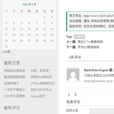
2026 年 8 月
一
二
三
四
五
六
日
原文地址 :
https://www.xj123.info/
1
2
本站遵循 :
署名-非商业性使用-相同方式
3
4
5
6
7
8
9
版权声明 : 原创文章转载时，
10
11
12
13
14
15
16
17
18
19
20
21
22
23
Tags
:
99宿舍
24
25
26
27
28
29
30
上一篇:
昂达V711使用体验
31
下一篇:
华为E5使用体验
« 9 月
1条评论
最新文章
Hard Drive Expert
说
电脑这玩意就是
认知，是否是一
六级从未超过300分的
缝缝补补的事
重装博客服务器
座大山？当架构
特斯拉24款标续
POST:2013-04-01 13:21
环境
接盘的傻子
决策变成配置清
Model Y 2万公里
小牛us电瓶指示灯
一次还不错的小
单比价
使用体验
闪三次不上电
装台1600元办公
1
2
米售后体验
2021好久没更新
主机
Zabbix监控
发表评论
博客
oxidized备份状态
最新评论
你的大名