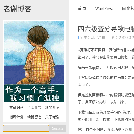
老谢博客
首页
WordPress
网络
四六级查分导致电
分类：
乱七八糟
日期：2012-08-24 
ie死活打不开网页，其他所有非i
都用了，神马金山修复黄山修复，都不
后来在某qq群，一开始询问无解，
手写卸载掉这个该死的神马查分加密锁，完
网页了。
但是控制面板和win7的搜索功能
了，反正解决办法一块贴出来。
文章归档
子网计算
我的共享
下载“windows清理助手”用
锻炼计划
给我留言
关于老谢
索不能用，网上搜索一下修复的注
PS：有个小问题，搜索功能可以用，