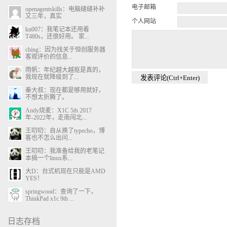
电子邮箱
openagentskills：电脑缝缝补补
又三年，真实
个人网站
kn007：我笔记本还用着
T480s，还很好用。 家...
ching：因为找关于恒创服务器
客观评价的信息...
雨帆：年纪越大越抠是真的，
我现在就降级到了...
秦大叔：现在都是够用就好，
不想太折腾了。
Andy烧麦：X1C 5th 2017
年-2022年，走南闯北...
王叨叨：自从换了typecho，博
客也不怎么出问...
王叨叨：我准备给我的老笔记
本搞一个linux系...
大D：台式机现在只能是AMD
YES！
springwood：查询了一下，
ThinkPad x1c 9th ...
日志存档