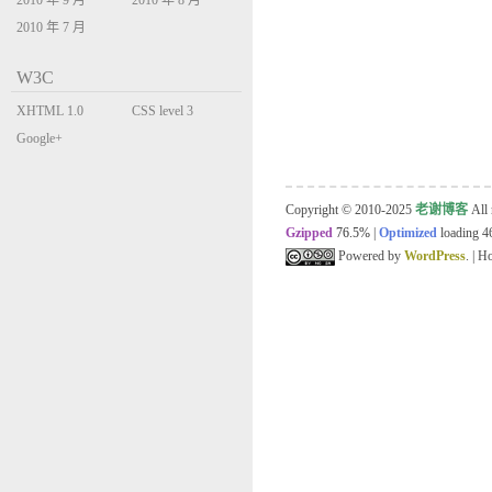
2010 年 9 月
2010 年 8 月
2010 年 7 月
W3C
XHTML 1.0
CSS level 3
Transitional
Google+
Copyright © 2010-2025
老谢博客
All 
Gzipped
76.5%
|
Optimized
loading 46
Powered by
WordPress
. | 