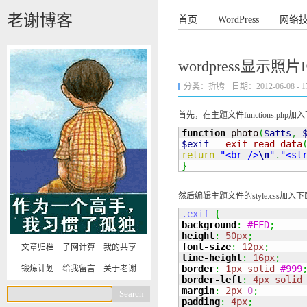
老谢博客
首页
WordPress
网络
wordpress显示照片
分类：
折腾
日期：2012-06-08 - 17
首先，在主题文件functions.php
function
 photo
(
$atts
,
$exif
=
exif_read_data
return
"<br />
\n
"
.
"<st
}
然后编辑主题文件的style.css加入下
.exif
{
background
:
#FFD
;
height
:
50px
;
font-size
:
12px
;
文章归档
子网计算
我的共享
line-height
:
16px
;
border
:
1px
solid
#999
锻炼计划
给我留言
关于老谢
border-left
:
4px
solid
margin
:
2px
0
;
padding
:
4px
;