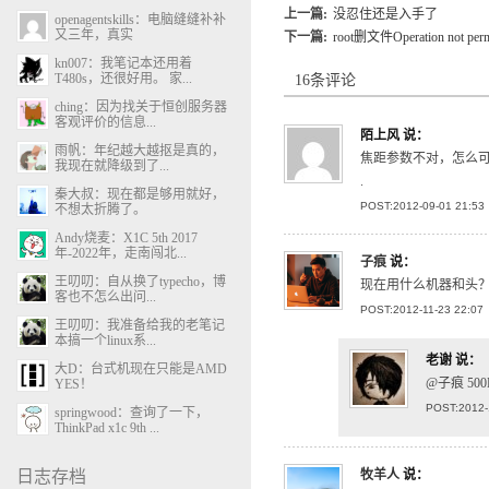
上一篇:
没忍住还是入手了
openagentskills：电脑缝缝补补
又三年，真实
下一篇:
root删文件Operation not perm
kn007：我笔记本还用着
T480s，还很好用。 家...
16条评论
ching：因为找关于恒创服务器
客观评价的信息...
陌上风
说：
雨帆：年纪越大越抠是真的，
焦距参数不对，怎么
我现在就降级到了...
.
秦大叔：现在都是够用就好，
POST:2012-09-01 21:53
不想太折腾了。
Andy烧麦：X1C 5th 2017
年-2022年，走南闯北...
子痕
说：
王叨叨：自从换了typecho，博
现在用什么机器和头？
客也不怎么出问...
POST:2012-11-23 22:07
王叨叨：我准备给我的老笔记
本搞一个linux系...
老谢
说：
大D：台式机现在只能是AMD
@子痕 50
YES！
POST:2012-
springwood：查询了一下，
ThinkPad x1c 9th ...
日志存档
牧羊人
说：