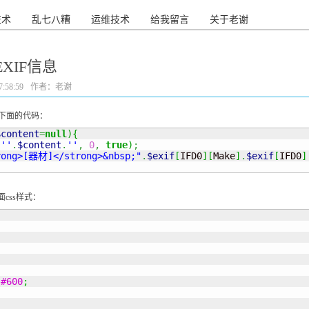
技术
乱七八糟
运维技术
给我留言
关于老谢
EXIF信息
:58:59
作者：老谢
加入下面的代码：
$content
=
null
)
{
(
''
.
$content
.
''
,
0
,
true
)
;
rong>[器材]</strong>&nbsp;"
.
$exif
[
IFD0
]
[
Make
]
.
$exif
[
IFD0
]
面css样式：
;
#600
;