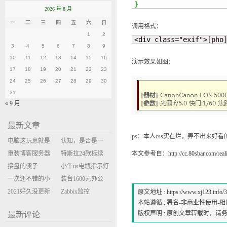
}
2026 年 8 月
一
二
三
四
五
六
日
调用格式：
1
2
<div class="exif">[ph
3
4
5
6
7
8
9
10
11
12
13
14
15
16
演示效果如图：
17
18
19
20
21
22
23
24
25
26
27
28
29
30
31
« 9 月
最新文章
ps：本人css实在烂，弄不出来好看
电脑这玩意就是
认知，是否是一
缝缝补补的事
重装博客服务器
座大山？当架构
特斯拉24款标续
本文参考自：
http://cc.80sbar.com/rea
环境
接盘的傻子
决策变成配置清
Model Y 2万公里
小牛us电瓶指示灯
一次还不错的小
单比价
使用体验
闪三次不上电
装台1600元办公
米售后体验
2021好久没更新
主机
Zabbix监控
原文地址 :
https://www.xj123.info/
本站遵循 :
署名-非商业性使用-相同方式
博客
oxidized备份状态
版权声明 : 原创文章转载时，
最新评论