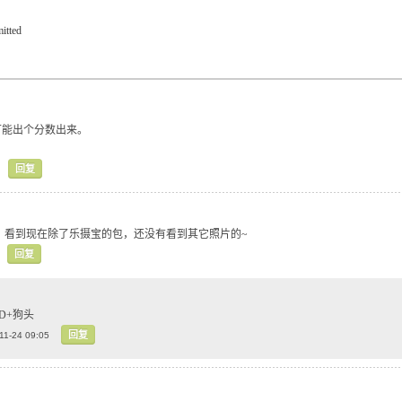
itted
可能出个分数出来。
回复
 看到现在除了乐摄宝的包，还没有看到其它照片的~
回复
0D+狗头
回复
11-24 09:05