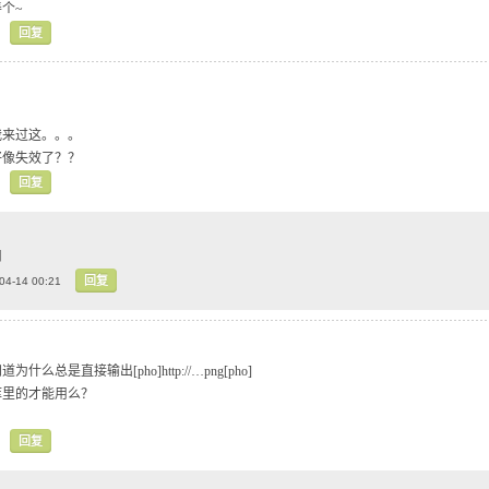
个~
回复
我来过这。。。
好像失效了？？
回复
用
回复
04-14 00:21
么总是直接输出[pho]http://…png[pho]
库里的才能用么？
回复