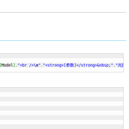
[
Model
]
.
"<br />
\n
"
.
"<strong>[参数]</strong>&nbsp;"
.
"光圈: