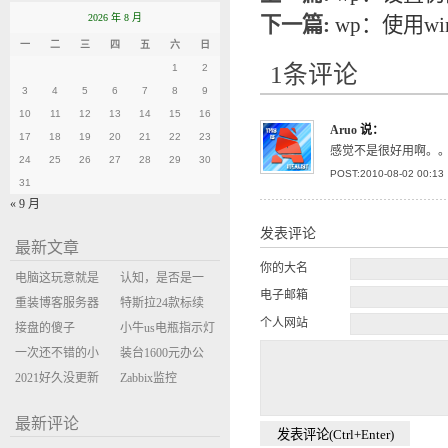
2026 年 8 月
下一篇:
wp：使用wind
一
二
三
四
五
六
日
1条评论
1
2
3
4
5
6
7
8
9
10
11
12
13
14
15
16
Aruo
说：
17
18
19
20
21
22
23
感觉不是很好用啊。
24
25
26
27
28
29
30
POST:2010-08-02 00:13
31
« 9 月
发表评论
最新文章
你的大名
电脑这玩意就是
认知，是否是一
电子邮箱
缝缝补补的事
重装博客服务器
座大山？当架构
特斯拉24款标续
个人网站
环境
接盘的傻子
决策变成配置清
Model Y 2万公里
小牛us电瓶指示灯
一次还不错的小
单比价
使用体验
闪三次不上电
装台1600元办公
米售后体验
2021好久没更新
主机
Zabbix监控
博客
oxidized备份状态
最新评论