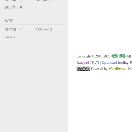
2010 年 9 月
2010 年 8 月
2010 年 7 月
W3C
XHTML 1.0
CSS level 3
Transitional
Google+
Copyright © 2010-2025
老谢博客
All 
Gzipped
76.5%
|
Optimized
loading 46
Powered by
WordPress
. | 