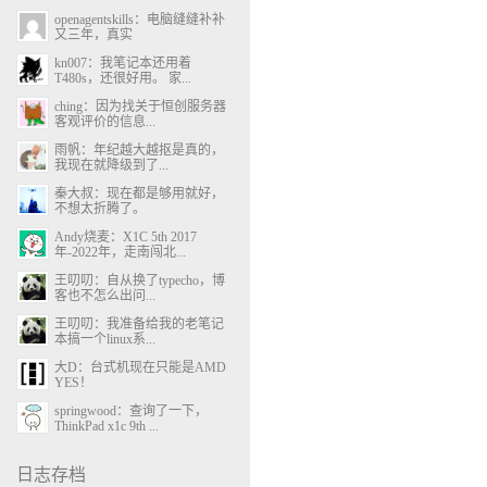
openagentskills：电脑缝缝补补
又三年，真实
kn007：我笔记本还用着
T480s，还很好用。 家...
ching：因为找关于恒创服务器
客观评价的信息...
雨帆：年纪越大越抠是真的，
我现在就降级到了...
秦大叔：现在都是够用就好，
不想太折腾了。
Andy烧麦：X1C 5th 2017
年-2022年，走南闯北...
王叨叨：自从换了typecho，博
客也不怎么出问...
王叨叨：我准备给我的老笔记
本搞一个linux系...
大D：台式机现在只能是AMD
YES！
springwood：查询了一下，
ThinkPad x1c 9th ...
日志存档