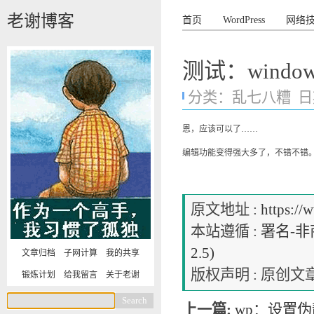
老谢博客
首页
WordPress
网络
测试：windows
分类：
乱七八糟
日期
恩，应该可以了……
编辑功能变得强大多了，不错不错
原文地址 :
https://
本站遵循 :
署名-非商
2.5)
文章归档
子网计算
我的共享
版权声明 : 原
锻炼计划
给我留言
关于老谢
上一篇:
wp：设置伪