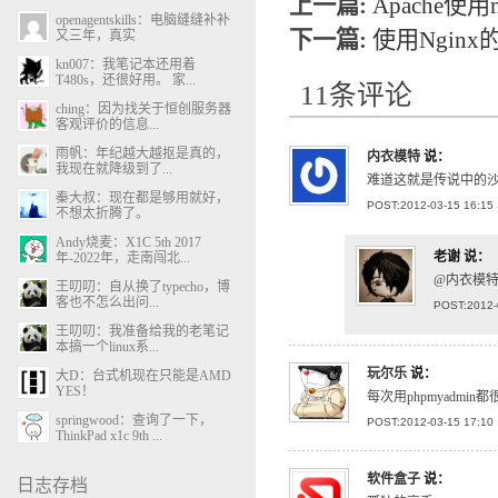
上一篇:
Apache使用
openagentskills：电脑缝缝补补
下一篇:
使用Nginx的
又三年，真实
kn007：我笔记本还用着
T480s，还很好用。 家...
11条评论
ching：因为找关于恒创服务器
客观评价的信息...
雨帆：年纪越大越抠是真的，
内衣模特
说：
我现在就降级到了...
难道这就是传说中的
秦大叔：现在都是够用就好，
POST:2012-03-15 16:15
不想太折腾了。
Andy烧麦：X1C 5th 2017
老谢
说：
年-2022年，走南闯北...
@内衣模特
王叨叨：自从换了typecho，博
客也不怎么出问...
POST:2012-
王叨叨：我准备给我的老笔记
本搞一个linux系...
玩尔乐
说：
大D：台式机现在只能是AMD
YES！
每次用phpmyadmin
springwood：查询了一下，
POST:2012-03-15 17:10
ThinkPad x1c 9th ...
软件盒子
说：
日志存档