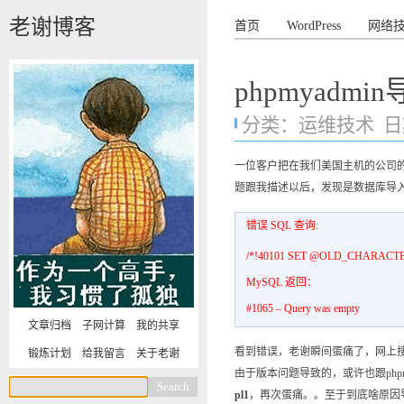
老谢博客
首页
WordPress
网络
phpmyadmin导
分类：
运维技术
日期
一位客户把在我们美国主机的公司
题跟我描述以后，发现是数据库导
错误 SQL 查询:
/*!40101 SET @OLD_CHARACT
MySQL 返回：
#1065 – Query was empty
文章归档
子网计算
我的共享
看到错误，老谢瞬间蛋痛了，网上搜
锻炼计划
给我留言
关于老谢
由于版本问题导致的，或许也跟phpmy
pl1
，再次蛋痛。。至于到底啥原因