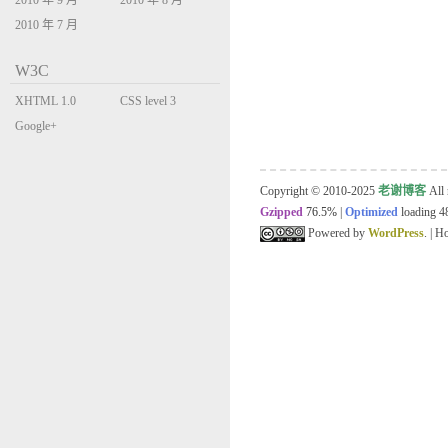
2010 年 9 月
2010 年 8 月
2010 年 7 月
W3C
XHTML 1.0
CSS level 3
Transitional
Google+
Copyright © 2010-2025
老谢博客
All 
Gzipped
76.5%
|
Optimized
loading 48
Powered by
WordPress
. | 