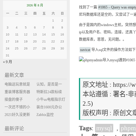
2026 年 8 月
找到了一篇
#1065 – Query was e
一
二
三
四
五
六
日
尼玛数据库还是空的，又尝试了一
1
2
由于是国内的windows主机，
3
4
5
6
7
8
9
ip以及用户名、密码，连接，还真丫
10
11
12
13
14
15
16
数据库表，恩恩，无问题。。
17
18
19
20
21
22
23
24
25
26
27
28
29
30
navicat
导入sql文件的操作方法如
31
« 9 月
最新文章
原文地址 :
https://
电脑这玩意就是
认知，是否是一
缝缝补补的事
重装博客服务器
座大山？当架构
特斯拉24款标续
本站遵循 :
署名-非商
环境
接盘的傻子
决策变成配置清
Model Y 2万公里
小牛us电瓶指示灯
2.5)
一次还不错的小
单比价
使用体验
闪三次不上电
装台1600元办公
版权声明 : 原
米售后体验
2021好久没更新
主机
Zabbix监控
博客
oxidized备份状态
Tags
:
mysql
,
phpm
最新评论