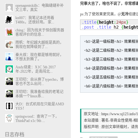
完事大吉了，啥也不说了，非常感
openagentskills：电脑缝缝补补
又三年，真实
ps:为了使效果更完美，@
无冷
给建议
kn007：我笔记本还用着
.title
{
height
:
24px
}
T480s，还很好用。 家...
.post
.title
 h2 
{
heigh
ching：因为找关于恒创服务器
客观评价的信息...
<h1>这是一级标题</h1> 效果
雨帆：年纪越大越抠是真的，
我现在就降级到了...
<h2>这是二级标题</h2> 效果
秦大叔：现在都是够用就好，
不想太折腾了。
<h3>这是三级标题</h3> 效果
Andy烧麦：X1C 5th 2017
<h4>这是四级标题</h4> 效果
年-2022年，走南闯北...
<h5>这是五级标题</h5> 效果
王叨叨：自从换了typecho，博
客也不怎么出问...
<h6>这是六级标题</h6> 效果
王叨叨：我准备给我的老笔记
本搞一个linux系...
大D：台式机现在只能是AMD
YES！
原文地址 :
https://www.xj123.info/
springwood：查询了一下，
本站遵循 :
署名-非商业性使用-相同方式
ThinkPad x1c 9th ...
版权声明 : 原创文章转载时，
日志存档