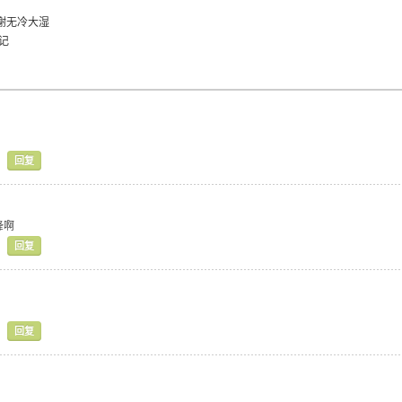
-感谢无冷大湿
记
回复
锋啊
回复
回复