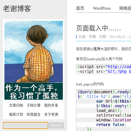
老谢博客
首页
WordPress
网络
页面载入中……
分类：
折腾
日期：2011-06-21 - 21
现在感谢@
无冷
大湿的帮忙，我的
首先在header.php加入两个代码
<
script src
=
"http://co
<
script src
=
"&lt;?php 
load_page.js的代码
jQuery
(
document
)
.
ready
$
(
'.title h2'
)
.
one
(
"cl
var
 Url
=
$
(
this
文章归档
子网计算
我的共享
$
(
this
)
.
empty
(
        load_ani
(
)
;
锻炼计划
给我留言
关于老谢
        setInterval
(
lo
        window.
locatio
return
false
;
}
)