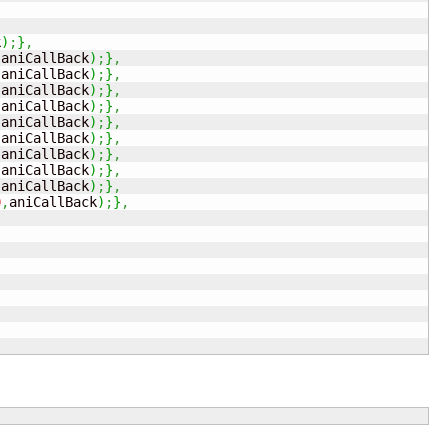
k
)
;
}
,
,
aniCallBack
)
;
}
,
,
aniCallBack
)
;
}
,
,
aniCallBack
)
;
}
,
,
aniCallBack
)
;
}
,
,
aniCallBack
)
;
}
,
,
aniCallBack
)
;
}
,
,
aniCallBack
)
;
}
,
,
aniCallBack
)
;
}
,
,
aniCallBack
)
;
}
,
0
,
aniCallBack
)
;
}
,