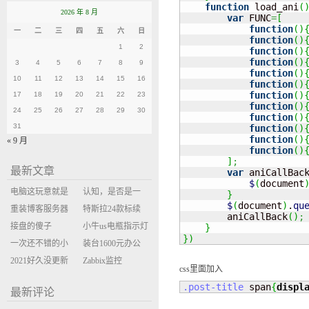
function
 load_ani
(
2026 年 8 月
var
 FUNC
=
[
function
(
)
一
二
三
四
五
六
日
function
(
)
1
2
function
(
)
function
(
)
3
4
5
6
7
8
9
function
(
)
10
11
12
13
14
15
16
function
(
)
function
(
)
17
18
19
20
21
22
23
function
(
)
24
25
26
27
28
29
30
function
(
)
31
function
(
)
function
(
)
« 9 月
function
(
)
]
;
最新文章
var
 aniCallBac
$
(
document
电脑这玩意就是
认知，是否是一
}
$
(
document
)
.
qu
缝缝补补的事
重装博客服务器
座大山？当架构
特斯拉24款标续
        aniCallBack
(
)
;
环境
接盘的傻子
决策变成配置清
Model Y 2万公里
小牛us电瓶指示灯
}
}
)
一次还不错的小
单比价
使用体验
闪三次不上电
装台1600元办公
米售后体验
2021好久没更新
主机
Zabbix监控
css里面加入
博客
oxidized备份状态
.post-title
 span
{
displ
最新评论