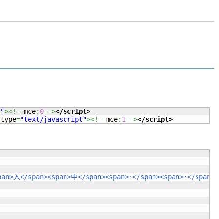
t"
><!--
mce
:
0
-->
</script>
 type
=
"text/javascript"
><!--
mce
:
1
-->
</script>
an>入</span><span>中</span><span>·</span><span>·</span><s