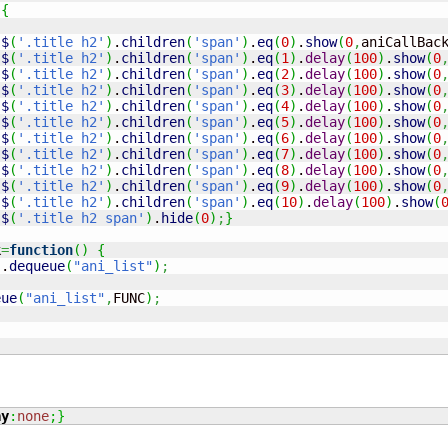
)
{
{
$
(
'.title h2'
)
.
children
(
'span'
)
.
eq
(
0
)
.
show
(
0
,
aniCallBac
{
$
(
'.title h2'
)
.
children
(
'span'
)
.
eq
(
1
)
.
delay
(
100
)
.
show
(
0
{
$
(
'.title h2'
)
.
children
(
'span'
)
.
eq
(
2
)
.
delay
(
100
)
.
show
(
0
{
$
(
'.title h2'
)
.
children
(
'span'
)
.
eq
(
3
)
.
delay
(
100
)
.
show
(
0
{
$
(
'.title h2'
)
.
children
(
'span'
)
.
eq
(
4
)
.
delay
(
100
)
.
show
(
0
{
$
(
'.title h2'
)
.
children
(
'span'
)
.
eq
(
5
)
.
delay
(
100
)
.
show
(
0
{
$
(
'.title h2'
)
.
children
(
'span'
)
.
eq
(
6
)
.
delay
(
100
)
.
show
(
0
{
$
(
'.title h2'
)
.
children
(
'span'
)
.
eq
(
7
)
.
delay
(
100
)
.
show
(
0
{
$
(
'.title h2'
)
.
children
(
'span'
)
.
eq
(
8
)
.
delay
(
100
)
.
show
(
0
{
$
(
'.title h2'
)
.
children
(
'span'
)
.
eq
(
9
)
.
delay
(
100
)
.
show
(
0
{
$
(
'.title h2'
)
.
children
(
'span'
)
.
eq
(
10
)
.
delay
(
100
)
.
show
(
{
$
(
'.title h2 span'
)
.
hide
(
0
)
;
}
k
=
function
(
)
{
)
.
dequeue
(
"ani_list"
)
;
eue
(
"ani_list"
,
FUNC
)
;
ay
:
none
;
}