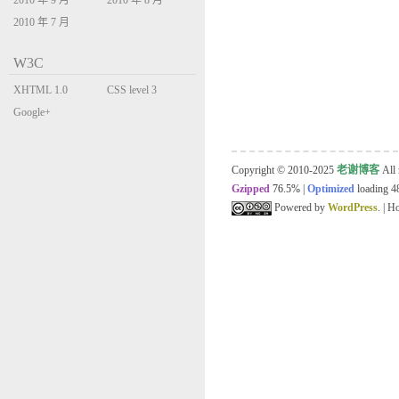
2010 年 9 月
2010 年 8 月
2010 年 7 月
W3C
XHTML 1.0
CSS level 3
Transitional
Google+
Copyright © 2010-2025
老谢博客
All 
Gzipped
76.5%
|
Optimized
loading 48
Powered by
WordPress
. | 