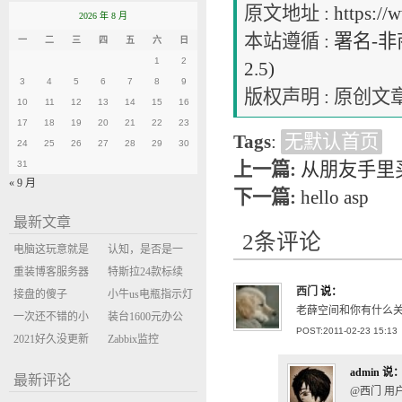
原文地址 :
https://
2026 年 8 月
本站遵循 :
署名-非商
一
二
三
四
五
六
日
1
2
2.5)
3
4
5
6
7
8
9
版权声明 : 原
10
11
12
13
14
15
16
17
18
19
20
21
22
23
Tags
:
无默认首页
24
25
26
27
28
29
30
31
上一篇:
从朋友手里
« 9 月
下一篇:
hello asp
最新文章
2条评论
电脑这玩意就是
认知，是否是一
缝缝补补的事
重装博客服务器
座大山？当架构
特斯拉24款标续
西门
说：
环境
接盘的傻子
决策变成配置清
Model Y 2万公里
小牛us电瓶指示灯
老薛空间和你有什么
一次还不错的小
单比价
使用体验
闪三次不上电
装台1600元办公
POST:2011-02-23 15:13
米售后体验
2021好久没更新
主机
Zabbix监控
博客
oxidized备份状态
admin
说
最新评论
@西门 用