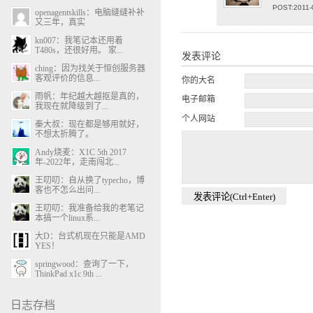
POST:2011-
openagentskills：电脑缝缝补补
又三年，真实
kn007：我笔记本还用着
T480s，还很好用。 家...
发表评论
ching：因为找关于恒创服务器
客观评价的信息...
你的大名
雨帆：年纪越大越抠是真的，
电子邮箱
我现在就降级到了...
个人网站
秦大叔：现在都是够用就好，
不想太折腾了。
Andy烧麦：X1C 5th 2017
年-2022年，走南闯北...
王叨叨：自从换了typecho，博
客也不怎么出问...
王叨叨：我准备给我的老笔记
本搞一个linux系...
大D：台式机现在只能是AMD
YES！
springwood：查询了一下，
ThinkPad x1c 9th ...
日志存档