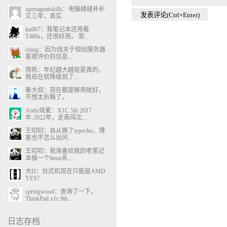
openagentskills：电脑缝缝补补
又三年，真实
kn007：我笔记本还用着
T480s，还很好用。 家...
ching：因为找关于恒创服务器
客观评价的信息...
雨帆：年纪越大越抠是真的，
我现在就降级到了...
秦大叔：现在都是够用就好，
不想太折腾了。
Andy烧麦：X1C 5th 2017
年-2022年，走南闯北...
王叨叨：自从换了typecho，博
客也不怎么出问...
王叨叨：我准备给我的老笔记
本搞一个linux系...
大D：台式机现在只能是AMD
YES！
springwood：查询了一下，
ThinkPad x1c 9th ...
日志存档