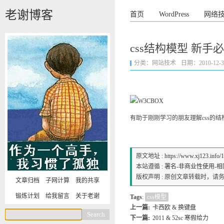
老谢博客
首页
WordPress
网络
css结构模型 新手
分类：
网站技术
日期：2010-12-31 
有助于刚刚学习的朋友理解css的结
原文地址 :
https://www.xj123.info/
本站遵循 :
署名-非商业性使用-相同方式
版权声明 : 原创文章转载时，
文章归档
子网计算
我的共享
锻炼计划
给我留言
关于老谢
Tags
:
css模型
上一篇:
卡西欧 & 换键盘
下一篇:
2011 & 52sc 寒假给力