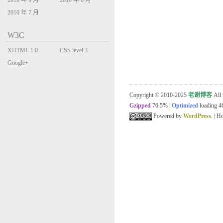
2010 年 9 月
2010 年 8 月
2010 年 7 月
W3C
XHTML 1.0
CSS level 3
Transitional
Google+
Copyright © 2010-2025
老谢博客
All 
Gzipped
76.5%
|
Optimized
loading 46
Powered by
WordPress
. | 