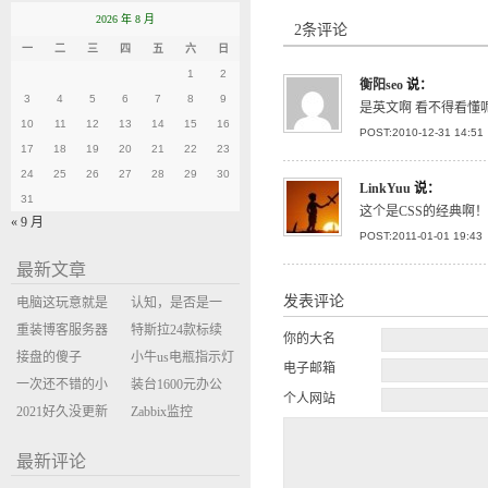
2026 年 8 月
2条评论
一
二
三
四
五
六
日
1
2
衡阳seo
说：
3
4
5
6
7
8
9
是英文啊 看不得看懂
10
11
12
13
14
15
16
POST:2010-12-31 14:51
17
18
19
20
21
22
23
24
25
26
27
28
29
30
LinkYuu
说：
31
这个是CSS的经典啊！
« 9 月
POST:2011-01-01 19:43
最新文章
发表评论
电脑这玩意就是
认知，是否是一
缝缝补补的事
重装博客服务器
座大山？当架构
特斯拉24款标续
你的大名
环境
接盘的傻子
决策变成配置清
Model Y 2万公里
小牛us电瓶指示灯
电子邮箱
一次还不错的小
单比价
使用体验
闪三次不上电
装台1600元办公
个人网站
米售后体验
2021好久没更新
主机
Zabbix监控
博客
oxidized备份状态
最新评论