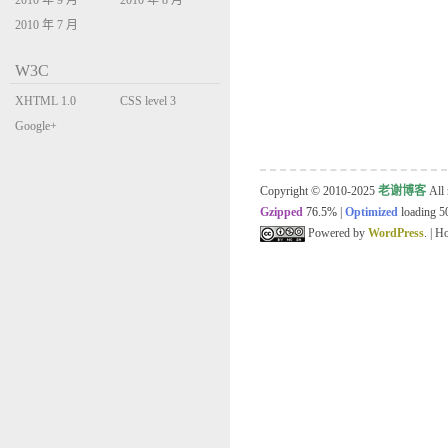
2010 年 9 月
2010 年 8 月
2010 年 7 月
W3C
XHTML 1.0
CSS level 3
Transitional
Google+
Copyright © 2010-2025
老谢博客
All 
Gzipped
76.5%
|
Optimized
loading 50
Powered by
WordPress
. | 