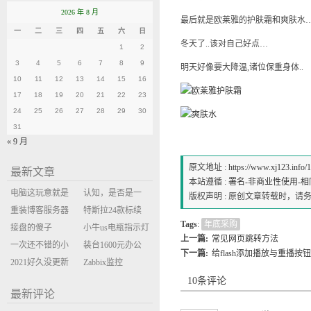
2026 年 8 月
最后就是欧莱雅的护肤霜和爽肤水
一
二
三
四
五
六
日
冬天了..该对自己好点…
1
2
3
4
5
6
7
8
9
明天好像要大降温,诸位保重身体..
10
11
12
13
14
15
16
17
18
19
20
21
22
23
24
25
26
27
28
29
30
31
« 9 月
原文地址 :
https://www.xj123.info/
最新文章
本站遵循 :
署名-非商业性使用-相同方式
电脑这玩意就是
认知，是否是一
版权声明 : 原创文章转载时，
缝缝补补的事
重装博客服务器
座大山？当架构
特斯拉24款标续
Tags
:
年底采购
环境
接盘的傻子
决策变成配置清
Model Y 2万公里
小牛us电瓶指示灯
上一篇:
常见网页跳转方法
一次还不错的小
单比价
使用体验
闪三次不上电
装台1600元办公
下一篇:
给flash添加播放与重播按钮
米售后体验
2021好久没更新
主机
Zabbix监控
博客
oxidized备份状态
10条评论
最新评论