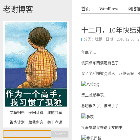
老谢博客
首页
WordPress
网络
十二月，10年快结
分类：
吐槽
日期：2010-12-05 - 21
年底了…
该买点东西满足自己了…
买了个8位的QQ送人，八位无保…
第二就是手表..
念叨很久了，该出手了..
文章归档
子网计算
我的共享
锻炼计划
给我留言
关于老谢
接着就是买来送朋友的书..