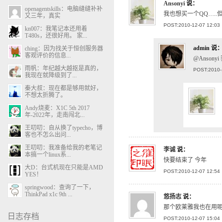
Ansonyi
说：
openagentskills：电脑缝缝补补
我也想买一个QQ….
又三年，真实
POST:2010-12-07 12:03
kn007：我笔记本还用着
T480s，还很好用。 家...
admin
说
ching：因为找关于恒创服务器
客观评价的信息...
@Anso
雨帆：年纪越大越抠是真的，
POST:2010-
我现在就降级到了...
秦大叔：现在都是够用就好，
不想太折腾了。
Andy烧麦：X1C 5th 2017
年-2022年，走南闯北...
王叨叨：自从换了typecho，博
客也不怎么出问...
王叨叨：我准备给我的老笔记
李诚
说：
本搞一个linux系...
快要结束了 今年
大D：台式机现在只能是AMD
POST:2010-12-07 12:54
YES！
springwood：查询了一下，
ThinkPad x1c 9th ...
悠扬志
说：
那个欧莱雅我也在用呢
日志存档
POST:2010-12-07 15:04