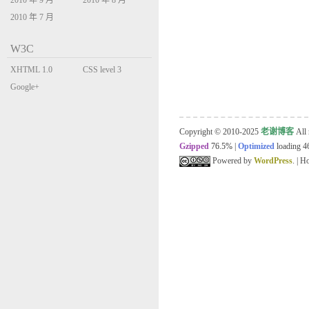
2010 年 9 月
2010 年 8 月
2010 年 7 月
W3C
XHTML 1.0
CSS level 3
Transitional
Google+
Copyright © 2010-2025
老谢博客
All 
Gzipped
76.5%
|
Optimized
loading 46
Powered by
WordPress
. | 