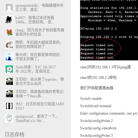
openagentskills：电脑缝缝补补
又三年，真实
kn007：我笔记本还用着
T480s，还很好用。 家...
ching：因为找关于恒创服务器
客观评价的信息...
雨帆：年纪越大越抠是真的，
我现在就降级到了...
秦大叔：现在都是够用就好，
不想太折腾了。
Andy烧麦：X1C 5th 2017
vlan2内的192.168.1.3可以ping通
年-2022年，走南闯北...
vlan3的192.168.2.2掉包
王叨叨：自从换了typecho，博
客也不怎么出问...
我们开始配置路由器
王叨叨：我准备给我的老笔记
本搞一个linux系...
Switch>enable
大D：台式机现在只能是AMD
Switch#conf terminal
YES！
Enter configuration commands, one pe
springwood：查询了一下，
ThinkPad x1c 9th ...
Switch(config)#vlan 2
Switch(config-vlan)#exit
日志存档
Switch(config)#vlan 3