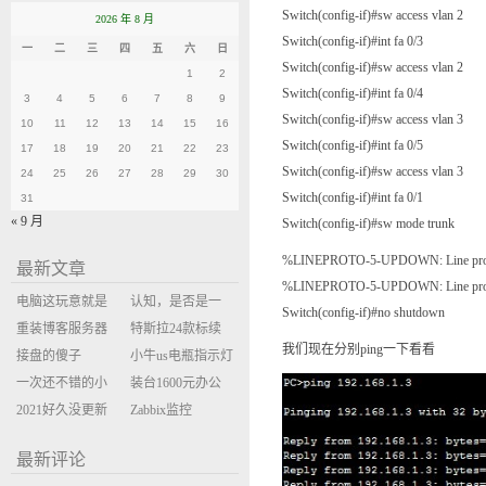
Switch(config-if)#sw access vlan 2
2026 年 8 月
Switch(config-if)#int fa 0/3
一
二
三
四
五
六
日
Switch(config-if)#sw access vlan 2
1
2
Switch(config-if)#int fa 0/4
3
4
5
6
7
8
9
Switch(config-if)#sw access vlan 3
10
11
12
13
14
15
16
Switch(config-if)#int fa 0/5
17
18
19
20
21
22
23
Switch(config-if)#sw access vlan 3
24
25
26
27
28
29
30
Switch(config-if)#int fa 0/1
31
« 9 月
Switch(config-if)#sw mode trunk
%LINEPROTO-5-UPDOWN: Line protocol 
最新文章
%LINEPROTO-5-UPDOWN: Line protocol 
电脑这玩意就是
认知，是否是一
Switch(config-if)#no shutdown
缝缝补补的事
重装博客服务器
座大山？当架构
特斯拉24款标续
我们现在分别ping一下看看
环境
接盘的傻子
决策变成配置清
Model Y 2万公里
小牛us电瓶指示灯
一次还不错的小
单比价
使用体验
闪三次不上电
装台1600元办公
米售后体验
2021好久没更新
主机
Zabbix监控
博客
oxidized备份状态
最新评论