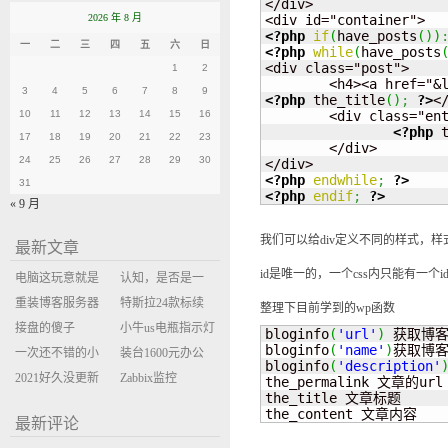
</div>

2026 年 8 月
<?php
if
(
have_posts
(
)
)
一
二
三
四
五
六
日
<?php
while
(
have_posts
<div class="post">

1
2
3
4
5
6
7
8
9
<?php
 the_title
(
)
;
?>
</
10
11
12
13
14
15
16
	<div class="entry">

<?php
 
17
18
19
20
21
22
23
	</div>

24
25
26
27
28
29
30
<?php
endwhile
;
?>
31
<?php
endif
;
?>
« 9 月
我们可以给div定义不同的样式，
最新文章
id是唯一的，一个css内只能有一个i
电脑这玩意就是
认知，是否是一
缝缝补补的事
重装博客服务器
座大山？当架构
特斯拉24款标续
整理下目前学到的wp函数
环境
接盘的傻子
决策变成配置清
Model Y 2万公里
小牛us电瓶指示灯
bloginfo
(
'url'
)
 获取博客的
bloginfo
(
'name'
)
获取博客
一次还不错的小
单比价
使用体验
闪三次不上电
装台1600元办公
bloginfo
(
'description'
米售后体验
2021好久没更新
主机
Zabbix监控
the_permalink 文章的url

the_title 文章标题

博客
oxidized备份状态
the_content 文章内容
最新评论