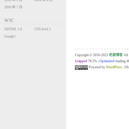
2010 年 9 月
2010 年 8 月
2010 年 7 月
W3C
XHTML 1.0
CSS level 3
Transitional
Google+
Copyright © 2010-2025
老谢博客
All 
Gzipped
76.5%
|
Optimized
loading 48
Powered by
WordPress
. | 