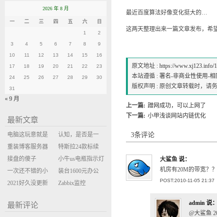
2026 年 8 月
最近百度算法好像变化挺大的…
一
二
三
四
五
六
日
这两天整理出来一篇文章发布，希
1
2
3
4
5
6
7
8
9
10
11
12
13
14
15
16
原文地址 :
https://www.xj123.info/
17
18
19
20
21
22
23
本站遵循 :
署名-非商业性使用-相同方式
24
25
26
27
28
29
30
版权声明 : 原创文章转载时，
31
« 9 月
上一篇:
蹭网成功，可以上网了
下一篇:
小甲浅谈网站内链优化
最新文章
电脑这玩意就是
认知，是否是一
3条评论
缝缝补补的事
重装博客服务器
座大山？当架构
特斯拉24款标续
环境
接盘的傻子
决策变成配置清
Model Y 2万公里
小牛us电瓶指示灯
大鲨鱼
说：
机房有20M的带宽？
一次还不错的小
单比价
使用体验
闪三次不上电
装台1600元办公
POST:2010-11-05 21:37
米售后体验
2021好久没更新
主机
Zabbix监控
博客
oxidized备份状态
admin
说
最新评论
@大鲨鱼 