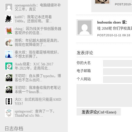
POST:2010-
openagentskills：电脑缝缝补补
又三年，真实
kn007：我笔记本还用着
T480s，还很好用。 家...
louboutin shoes
说：
哇 20M呢 你们学校真
ching：因为找关于恒创服务器
客观评价的信息...
POST:2010-11-11 09:18
雨帆：年纪越大越抠是真的，
我现在就降级到了...
秦大叔：现在都是够用就好，
发表评论
不想太折腾了。
你的大名
Andy烧麦：X1C 5th 2017
年-2022年，走南闯北...
电子邮箱
王叨叨：自从换了typecho，博
个人网站
客也不怎么出问...
王叨叨：我准备给我的老笔记
本搞一个linux系...
大D：台式机现在只能是AMD
YES！
springwood：查询了一下，
ThinkPad x1c 9th ...
日志存档