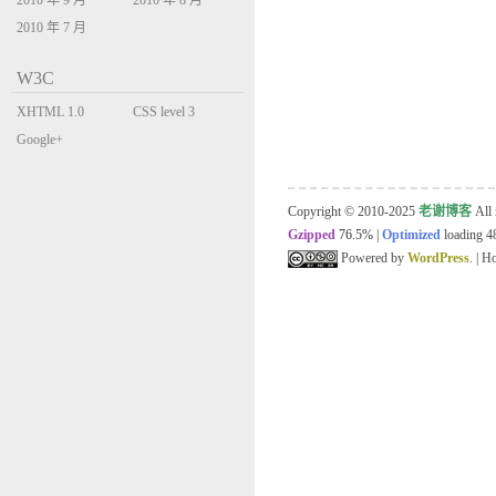
2010 年 9 月
2010 年 8 月
2010 年 7 月
W3C
XHTML 1.0
CSS level 3
Transitional
Google+
Copyright © 2010-2025
老谢博客
All 
Gzipped
76.5%
|
Optimized
loading 48
Powered by
WordPress
. | 