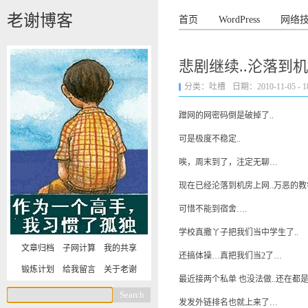
老谢博客
首页
WordPress
网络
悲剧继续..沦落到
分类：
吐槽
日期：2010-11-05 - 18
蹭网的网密码倒是破掉了..
可是极度不稳定..
唉，周末到了，注定无聊…
现在已经沦落到机房上网..万恶的教
可惜不能到宿舍….
学校真撒丫子把我们当中学生了..
文章归档
子网计算
我的共享
还搞体操…真把我们当2了…
锻炼计划
给我留言
关于老谢
最近接两个私单 也没法做..还在都
发发外链排名也就上来了…