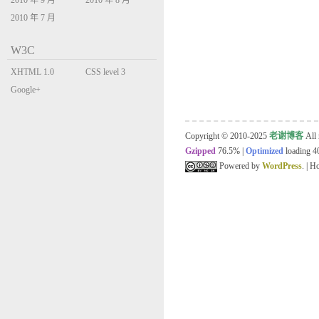
2010 年 9 月
2010 年 8 月
2010 年 7 月
W3C
XHTML 1.0
CSS level 3
Transitional
Google+
Copyright © 2010-2025
老谢博客
All 
Gzipped
76.5%
|
Optimized
loading 40
Powered by
WordPress
. | 