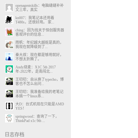
openagentskills：电脑缝缝补补
又三年，真实
kn007：我笔记本还用着
T480s，还很好用。 家...
ching：因为找关于恒创服务器
客观评价的信息...
雨帆：年纪越大越抠是真的，
我现在就降级到了...
秦大叔：现在都是够用就好，
不想太折腾了。
Andy烧麦：X1C 5th 2017
年-2022年，走南闯北...
王叨叨：自从换了typecho，博
客也不怎么出问...
王叨叨：我准备给我的老笔记
本搞一个linux系...
大D：台式机现在只能是AMD
YES！
springwood：查询了一下，
ThinkPad x1c 9th ...
日志存档