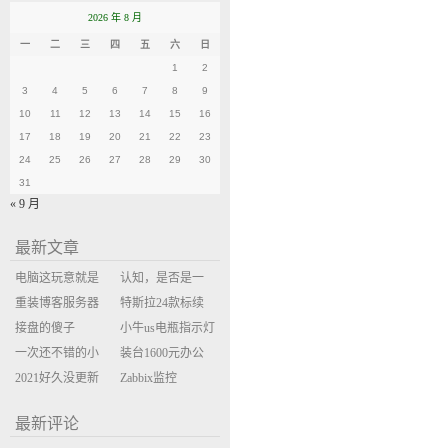
2026 年 8 月
一
二
三
四
五
六
日
1
2
3
4
5
6
7
8
9
10
11
12
13
14
15
16
17
18
19
20
21
22
23
24
25
26
27
28
29
30
31
« 9 月
最新文章
电脑这玩意就是
认知，是否是一
缝缝补补的事
重装博客服务器
座大山？当架构
特斯拉24款标续
环境
接盘的傻子
决策变成配置清
Model Y 2万公里
小牛us电瓶指示灯
一次还不错的小
单比价
使用体验
闪三次不上电
装台1600元办公
米售后体验
2021好久没更新
主机
Zabbix监控
博客
oxidized备份状态
最新评论