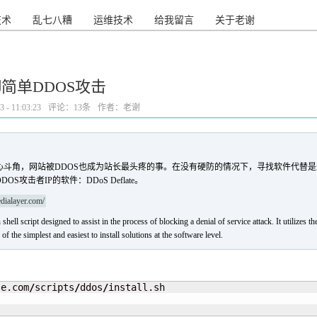
技术
乱七八糟
运维技术
给我留言
关于老谢
e 防御简单DDOS攻击
- 11:03:23
评论：
13条
作者：老谢
角，网站被DDOS也成为站长最头疼的事。在没有硬防的情况下，寻找软件代替是最直接的方
攻击者IP的软件：DDoS Deflate。
edialayer.com/
hell script designed to assist in the process of blocking a denial of service attack. It utilizes 
of the simplest and easiest to install solutions at the software level.
se.com
/
scripts
/
ddos
/