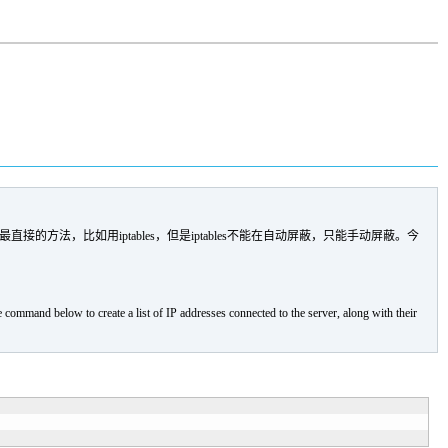
法，比如用iptables，但是iptables不能在自动屏蔽，只能手动屏蔽。今
the command below to create a list of IP addresses connected to the server, along with their