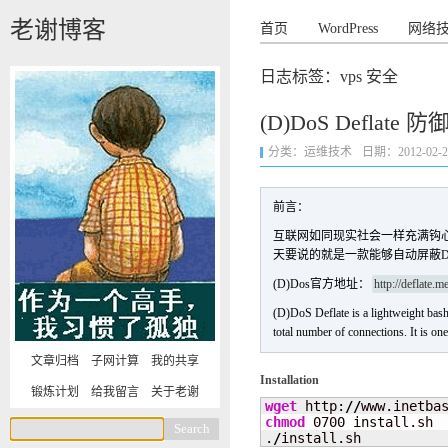
老谢博客
首页
WordPress
网络
日志标签：vps 安全
(D)DoS Deflat
分类：
运维技术
日期：2012-02-23 
前言：
互联网如同现实社会一样充满钩心斗
天要说的就是一款能够自动屏蔽DDOS
(D)Dos官方地址：
http://deflate.m
(D)DoS Deflate is a lightweight bash s
total number of connections. It is one 
文章归档
子网计算
我的共享
Installation
锻炼计划
给我留言
关于老谢
wget
 http:
//
www.inetba
chmod
 0700 install.sh

.
/
install.sh