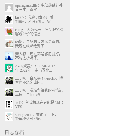
openagentskills：电脑缝缝补补
又三年，真实
kn007：我笔记本还用着
T480s，还很好用。 家...
ching：因为找关于恒创服务器
客观评价的信息...
雨帆：年纪越大越抠是真的，
我现在就降级到了...
秦大叔：现在都是够用就好，
不想太折腾了。
Andy烧麦：X1C 5th 2017
年-2022年，走南闯北...
王叨叨：自从换了typecho，博
客也不怎么出问...
王叨叨：我准备给我的老笔记
本搞一个linux系...
大D：台式机现在只能是AMD
YES！
springwood：查询了一下，
ThinkPad x1c 9th ...
日志存档