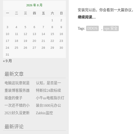
2026 年 8 月
安装完以后，你会看到一大篇协议，
一
二
三
四
五
六
日
继续阅读…
1
2
3
4
5
6
7
8
9
Tags:
DDOS
,
vps 安全
10
11
12
13
14
15
16
17
18
19
20
21
22
23
24
25
26
27
28
29
30
31
« 9 月
最新文章
电脑这玩意就是
认知，是否是一
缝缝补补的事
重装博客服务器
座大山？当架构
特斯拉24款标续
环境
接盘的傻子
决策变成配置清
Model Y 2万公里
小牛us电瓶指示灯
一次还不错的小
单比价
使用体验
闪三次不上电
装台1600元办公
米售后体验
2021好久没更新
主机
Zabbix监控
博客
oxidized备份状态
最新评论