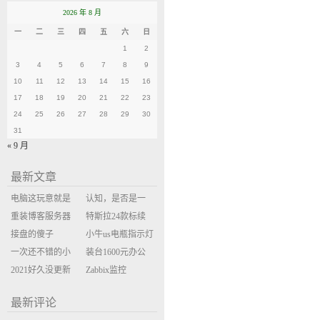
2026 年 8 月
一
二
三
四
五
六
日
1
2
3
4
5
6
7
8
9
10
11
12
13
14
15
16
17
18
19
20
21
22
23
24
25
26
27
28
29
30
31
« 9 月
最新文章
电脑这玩意就是
认知，是否是一
缝缝补补的事
重装博客服务器
座大山？当架构
特斯拉24款标续
环境
接盘的傻子
决策变成配置清
Model Y 2万公里
小牛us电瓶指示灯
一次还不错的小
单比价
使用体验
闪三次不上电
装台1600元办公
米售后体验
2021好久没更新
主机
Zabbix监控
博客
oxidized备份状态
最新评论