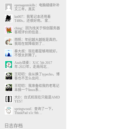
openagentskills：电脑缝缝补补
又三年，真实
kn007：我笔记本还用着
T480s，还很好用。 家...
ching：因为找关于恒创服务器
客观评价的信息...
雨帆：年纪越大越抠是真的，
我现在就降级到了...
秦大叔：现在都是够用就好，
不想太折腾了。
Andy烧麦：X1C 5th 2017
年-2022年，走南闯北...
王叨叨：自从换了typecho，博
客也不怎么出问...
王叨叨：我准备给我的老笔记
本搞一个linux系...
大D：台式机现在只能是AMD
YES！
springwood：查询了一下，
ThinkPad x1c 9th ...
日志存档