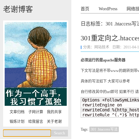
老谢博客
首页
WordPress
网络
日志标签：301 .htaccess写
301重定向之.htacc
分类：
网站技术
日期：2011-04-19 
必须运行的是apache服务器
下文写法是将不带www的跳转到带
具体的写法如下 大家可以参考
自行修改其中的url即可 如果不行 
Options +FollowSymLinks
rewriteEngine on

rewriteCond %{http_host
文章归档
子网计算
我的共享
rewriteRule ^(.*)$ htt
锻炼计划
给我留言
关于老谢
Tags:
301 .htaccess写法