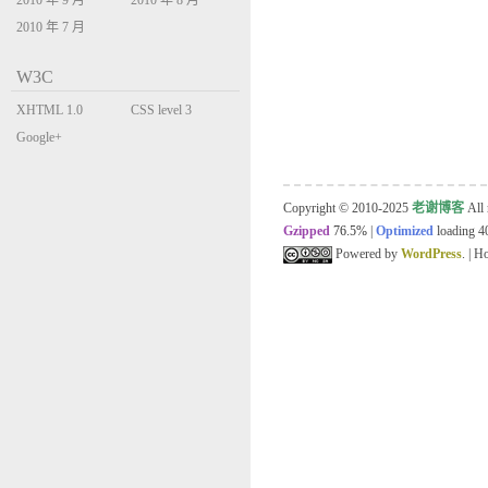
2010 年 9 月
2010 年 8 月
2010 年 7 月
W3C
XHTML 1.0
CSS level 3
Transitional
Google+
Copyright © 2010-2025
老谢博客
All 
Gzipped
76.5%
|
Optimized
loading 40
Powered by
WordPress
. | 