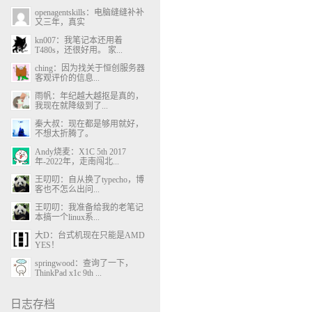
openagentskills：电脑缝缝补补
又三年，真实
kn007：我笔记本还用着
T480s，还很好用。 家...
ching：因为找关于恒创服务器
客观评价的信息...
雨帆：年纪越大越抠是真的，
我现在就降级到了...
秦大叔：现在都是够用就好，
不想太折腾了。
Andy烧麦：X1C 5th 2017
年-2022年，走南闯北...
王叨叨：自从换了typecho，博
客也不怎么出问...
王叨叨：我准备给我的老笔记
本搞一个linux系...
大D：台式机现在只能是AMD
YES！
springwood：查询了一下，
ThinkPad x1c 9th ...
日志存档