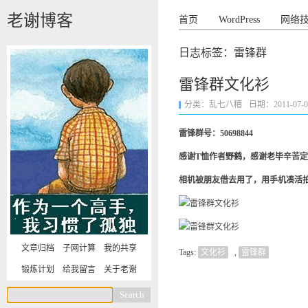
老谢博客
首页
WordPress
网络
日志标签：雷锋群
雷锋群文化衫
分类：
乱七八糟
日期：2011-07-07 
雷锋群号：50698844
感谢T恤作者
野鹤
，感谢
老毕
辛苦定
相机被朋友借去用了，用手机凑活
文章归档
子网计算
我的共享
Tags:
文化衫
,
雷锋群
锻炼计划
给我留言
关于老谢