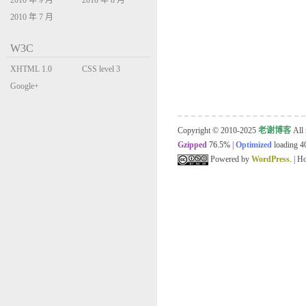
2010 年 9 月
2010 年 8 月
2010 年 7 月
W3C
XHTML 1.0
CSS level 3
Transitional
Google+
Copyright © 2010-2025
老谢博客
All 
Gzipped
76.5%
|
Optimized
loading 40
Powered by
WordPress
. | 