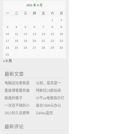
2026 年 8 月
一
二
三
四
五
六
日
1
2
3
4
5
6
7
8
9
10
11
12
13
14
15
16
17
18
19
20
21
22
23
24
25
26
27
28
29
30
31
« 9 月
最新文章
电脑这玩意就是
认知，是否是一
缝缝补补的事
重装博客服务器
座大山？当架构
特斯拉24款标续
环境
接盘的傻子
决策变成配置清
Model Y 2万公里
小牛us电瓶指示灯
一次还不错的小
单比价
使用体验
闪三次不上电
装台1600元办公
米售后体验
2021好久没更新
主机
Zabbix监控
博客
oxidized备份状态
最新评论