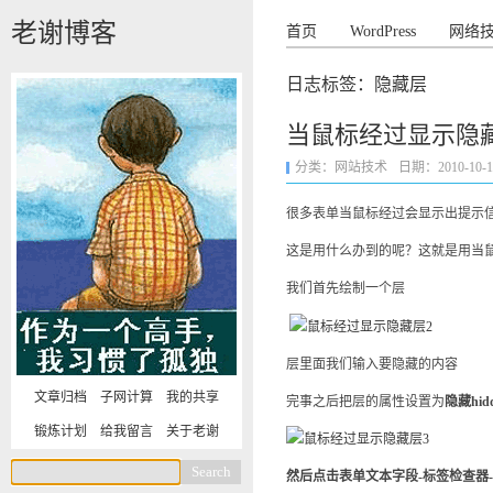
老谢博客
首页
WordPress
网络
日志标签：隐藏层
当鼠标经过显示隐
分类：
网站技术
日期：2010-10-15 
很多表单当鼠标经过会显示出提示
这是用什么办到的呢？这就是用当
我们首先绘制一个层
层里面我们输入要隐藏的内容
文章归档
子网计算
我的共享
完事之后把层的属性设置为
隐藏hid
锻炼计划
给我留言
关于老谢
然后点击表单文本字段-标签检查器-