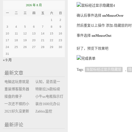
2026 年 8 月
一
二
三
四
五
六
日
确认后事件选择
onMouseOver
1
2
然后重复以上操作 添加-隐藏层的时
3
4
5
6
7
8
9
10
11
12
13
14
15
16
事件选择
onMouseOut
17
18
19
20
21
22
23
24
25
26
27
28
29
30
好了，预览下效果吧
31
« 9 月
Tags:
当鼠标经过显示隐藏层
,
隐
最新文章
电脑这玩意就是
认知，是否是一
缝缝补补的事
重装博客服务器
座大山？当架构
特斯拉24款标续
环境
接盘的傻子
决策变成配置清
Model Y 2万公里
小牛us电瓶指示灯
一次还不错的小
单比价
使用体验
闪三次不上电
装台1600元办公
米售后体验
2021好久没更新
主机
Zabbix监控
博客
oxidized备份状态
最新评论