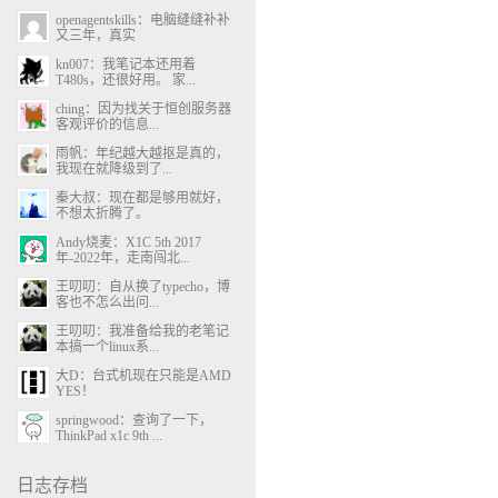
openagentskills：电脑缝缝补补
又三年，真实
kn007：我笔记本还用着
T480s，还很好用。 家...
ching：因为找关于恒创服务器
客观评价的信息...
雨帆：年纪越大越抠是真的，
我现在就降级到了...
秦大叔：现在都是够用就好，
不想太折腾了。
Andy烧麦：X1C 5th 2017
年-2022年，走南闯北...
王叨叨：自从换了typecho，博
客也不怎么出问...
王叨叨：我准备给我的老笔记
本搞一个linux系...
大D：台式机现在只能是AMD
YES！
springwood：查询了一下，
ThinkPad x1c 9th ...
日志存档