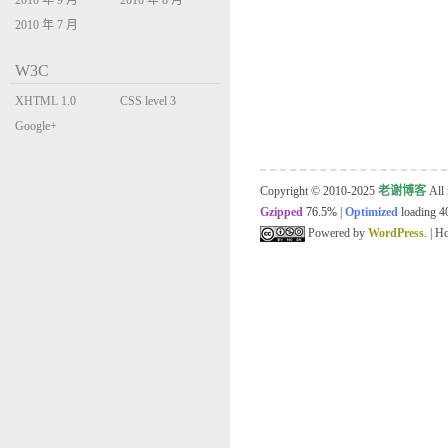
2010 年 9 月
2010 年 8 月
2010 年 7 月
W3C
XHTML 1.0
CSS level 3
Transitional
Google+
Copyright © 2010-2025
老谢博客
All 
Gzipped
76.5%
|
Optimized
loading 40
Powered by
WordPress
. | 