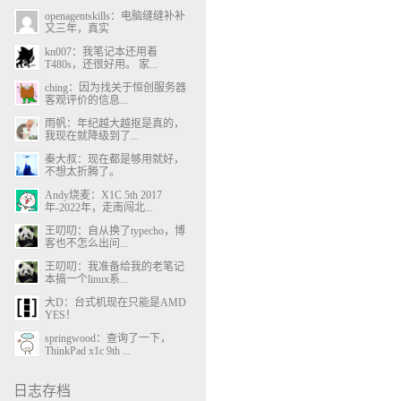
openagentskills：电脑缝缝补补
又三年，真实
kn007：我笔记本还用着
T480s，还很好用。 家...
ching：因为找关于恒创服务器
客观评价的信息...
雨帆：年纪越大越抠是真的，
我现在就降级到了...
秦大叔：现在都是够用就好，
不想太折腾了。
Andy烧麦：X1C 5th 2017
年-2022年，走南闯北...
王叨叨：自从换了typecho，博
客也不怎么出问...
王叨叨：我准备给我的老笔记
本搞一个linux系...
大D：台式机现在只能是AMD
YES！
springwood：查询了一下，
ThinkPad x1c 9th ...
日志存档