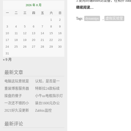
3.使用终端telnet到设备，在拓扑.b
2026 年 8 月
继续阅读…
一
二
三
四
五
六
日
Tags:
dynamips
,
虚拟实验室
1
2
3
4
5
6
7
8
9
10
11
12
13
14
15
16
17
18
19
20
21
22
23
24
25
26
27
28
29
30
31
« 9 月
最新文章
电脑这玩意就是
认知，是否是一
缝缝补补的事
重装博客服务器
座大山？当架构
特斯拉24款标续
环境
接盘的傻子
决策变成配置清
Model Y 2万公里
小牛us电瓶指示灯
一次还不错的小
单比价
使用体验
闪三次不上电
装台1600元办公
米售后体验
2021好久没更新
主机
Zabbix监控
博客
oxidized备份状态
最新评论