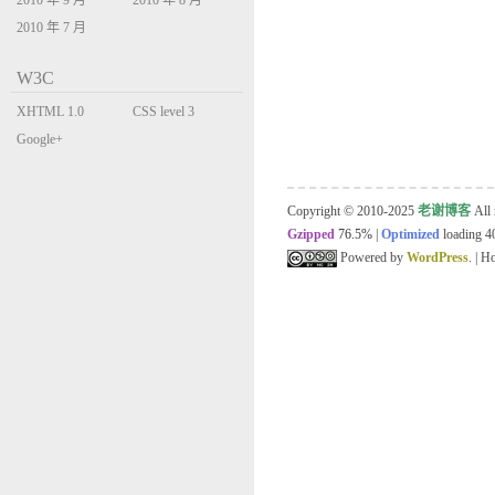
2010 年 9 月
2010 年 8 月
2010 年 7 月
W3C
XHTML 1.0
CSS level 3
Transitional
Google+
Copyright © 2010-2025
老谢博客
All 
Gzipped
76.5%
|
Optimized
loading 40
Powered by
WordPress
. | 