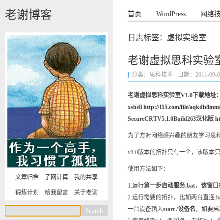
老谢博客
首页
WordPress
网络
日志标签：虚拟实验室
老谢虚拟思科实验室v
分类：
思科技术
日期：2011-09-02 
老谢虚拟思科实验室V1.0下载地址
xshell
http://115.com/file/aqkdh8mm
SecureCRTV5.1.0Build263汉化版
ht
为了方对网络感兴趣的朋友学习思
v1.0版本的拓扑只有一个，该版
使用方法如下：
文章归档
子网计算
我的共享
1.运行
第一步启动服务.bat
，
该窗口
锻炼计划
给我留言
关于老谢
2.运行需要的拓扑，比如两台直连.b
一台设备输入
start /设备名
，如要启动