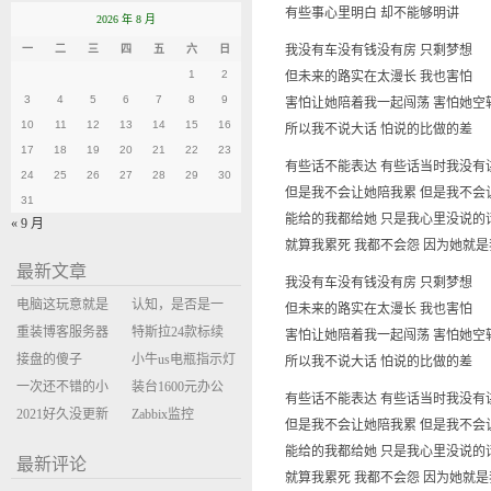
有些事心里明白 却不能够明讲
2026 年 8 月
一
二
三
四
五
六
日
我没有车没有钱没有房 只剩梦想
1
2
但未来的路实在太漫长 我也害怕
3
4
5
6
7
8
9
害怕让她陪着我一起闯荡 害怕她空
10
11
12
13
14
15
16
所以我不说大话 怕说的比做的差
17
18
19
20
21
22
23
有些话不能表达 有些话当时我没有
24
25
26
27
28
29
30
但是我不会让她陪我累 但是我不会
31
能给的我都给她 只是我心里没说的
« 9 月
就算我累死 我都不会怨 因为她就
最新文章
我没有车没有钱没有房 只剩梦想
电脑这玩意就是
认知，是否是一
但未来的路实在太漫长 我也害怕
缝缝补补的事
重装博客服务器
座大山？当架构
特斯拉24款标续
害怕让她陪着我一起闯荡 害怕她空
环境
接盘的傻子
决策变成配置清
Model Y 2万公里
小牛us电瓶指示灯
所以我不说大话 怕说的比做的差
一次还不错的小
单比价
使用体验
闪三次不上电
装台1600元办公
有些话不能表达 有些话当时我没有
米售后体验
2021好久没更新
主机
Zabbix监控
但是我不会让她陪我累 但是我不会
博客
oxidized备份状态
能给的我都给她 只是我心里没说的
最新评论
就算我累死 我都不会怨 因为她就