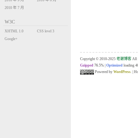
2010 年 9 月
2010 年 8 月
2010 年 7 月
W3C
XHTML 1.0
CSS level 3
Transitional
Google+
Copyright © 2010-2025
老谢博客
All 
Gzipped
76.5%
|
Optimized
loading 40
Powered by
WordPress
. | 