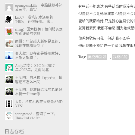
openagentskills：电脑缝缝补补
有些话不能表达 有些话当时我没有
又三年，真实
但是我不会让她陪我累 但是我不会
kn007：我笔记本还用着
能给的我都给她 只是我心里没说的
T480s，还很好用。 家...
就算我累死 我都不会怨 因为她就
ching：因为找关于恒创服务器
客观评价的信息...
你爸妈劈头问我一句话 我不回答
雨帆：年纪越大越抠是真的，
我现在就降级到了...
他问我能不能给你一个家 我愣在那
秦大叔：现在都是够用就好，
Tags:
吴克群新歌
,
我能给的
不想太折腾了。
Andy烧麦：X1C 5th 2017
年-2022年，走南闯北...
王叨叨：自从换了typecho，博
客也不怎么出问...
王叨叨：我准备给我的老笔记
本搞一个linux系...
大D：台式机现在只能是AMD
YES！
springwood：查询了一下，
ThinkPad x1c 9th ...
日志存档