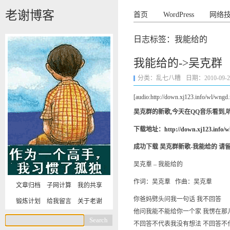
老谢博客
首页
WordPress
网络
日志标签：我能给的
我能给的->吴克群
分类：
乱七八糟
日期：2010-09-27 
[audio:http://down.xj123.info/wl/wngd
吴克群的新歌,今天在QQ音乐看到,
下载地址：
http://down.xj123.info/
成功下载 吴克群新歌-我能给的 请
吴克羣 – 我能给的
作词：吴克羣 作曲：吴克羣
文章归档
子网计算
我的共享
你爸妈劈头问我一句话 我不回答
锻炼计划
给我留言
关于老谢
他问我能不能给你一个家 我愣在那
不回答不代表我没有想法 不回答不