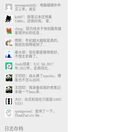
openagentskills：电脑缝缝补补
又三年，真实
kn007：我笔记本还用着
T480s，还很好用。 家...
ching：因为找关于恒创服务器
客观评价的信息...
雨帆：年纪越大越抠是真的，
我现在就降级到了...
秦大叔：现在都是够用就好，
不想太折腾了。
Andy烧麦：X1C 5th 2017
年-2022年，走南闯北...
王叨叨：自从换了typecho，博
客也不怎么出问...
王叨叨：我准备给我的老笔记
本搞一个linux系...
大D：台式机现在只能是AMD
YES！
springwood：查询了一下，
ThinkPad x1c 9th ...
日志存档