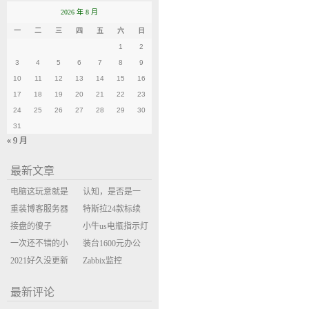
2026 年 8 月
一
二
三
四
五
六
日
1
2
3
4
5
6
7
8
9
10
11
12
13
14
15
16
17
18
19
20
21
22
23
24
25
26
27
28
29
30
31
« 9 月
最新文章
电脑这玩意就是
认知，是否是一
缝缝补补的事
重装博客服务器
座大山？当架构
特斯拉24款标续
环境
接盘的傻子
决策变成配置清
Model Y 2万公里
小牛us电瓶指示灯
一次还不错的小
单比价
使用体验
闪三次不上电
装台1600元办公
米售后体验
2021好久没更新
主机
Zabbix监控
博客
oxidized备份状态
最新评论