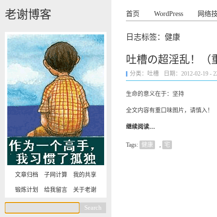
老谢博客
首页
WordPress
网络
日志标签：健康
吐槽の超淫乱！（
分类：
吐槽
日期：2012-02-19 - 22
生命的意义在于：坚持
全文内容有重口味图片，请慎入！
继续阅读…
Tags:
健康
,
宅
文章归档
子网计算
我的共享
锻炼计划
给我留言
关于老谢