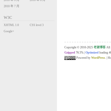
2010 年 9 月
2010 年 8 月
2010 年 7 月
W3C
XHTML 1.0
CSS level 3
Transitional
Google+
Copyright © 2010-2025
老谢博客
All 
Gzipped
76.5%
|
Optimized
loading 40
Powered by
WordPress
. | 